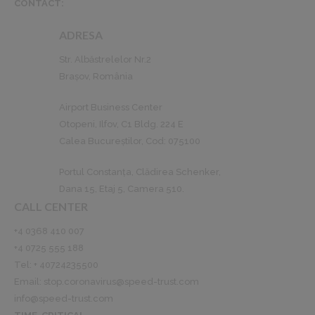
CONTACT:
ADRESA
Str. Albăstrelelor Nr.2
Brașov, România
Airport Business Center
Otopeni, Ilfov, C1 Bldg. 224 E
Calea Bucureștilor, Cod: 075100
Portul Constanța, Clădirea Schenker,
Dana 15, Etaj 5, Camera 510.
CALL CENTER
+4 0368 410 007
+4 0725 555 188‬
Tel: + 40724235500
Email:
stop.coronavirus@speed-trust.com
info@speed-trust.com