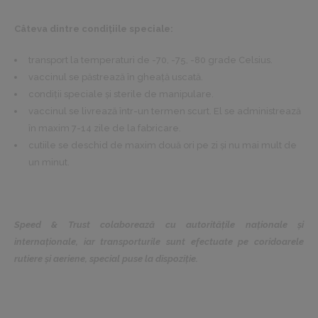
Câteva dintre condițiile speciale:
transport la temperaturi de -70, -75, -80 grade Celsius.
vaccinul se păstrează în gheață uscată.
condiții speciale și sterile de manipulare.
vaccinul se livrează într-un termen scurt. El se administrează
în maxim 7-14 zile de la fabricare.
cutiile se deschid de maxim două ori pe zi și nu mai mult de
un minut.
Speed & Trust colaborează cu autoritățile naționale și
internaționale, iar transporturile sunt efectuate pe coridoarele
rutiere și aeriene, special puse la dispoziție.