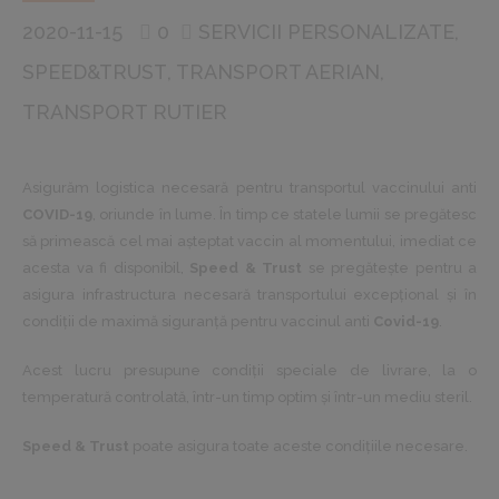
2020-11-15
0
SERVICII PERSONALIZATE
SPEED&TRUST
TRANSPORT AERIAN
TRANSPORT RUTIER
Asigurăm logistica necesară pentru transportul vaccinului anti
COVID-19
, oriunde în lume. În timp ce statele lumii se pregătesc
să primească cel mai așteptat vaccin al momentului, imediat ce
acesta va fi disponibil,
Speed & Trust
se pregătește pentru a
asigura infrastructura necesară transportului excepțional și în
condiții de maximă siguranță pentru vaccinul anti
Covid-19
.
Acest lucru presupune condiții speciale de livrare, la o
temperatură controlată, într-un timp optim și într-un mediu steril.
Speed & Trust
poate asigura toate aceste condițiile necesare.