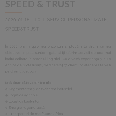
SPEED & TRUST
2020-01-18
0
SERVICII PERSONALIZATE
SPEED&TRUST
În 2020 privim spre noi orizonturi și plecăm la drum cu noi
obiective. În plus, suntem gata să îți oferim servicii de cea mai
înaltă calitate în omeniul logisticii. Cu o vastă experiență și cu o
echipă de profesioniști, dedicată 24/7 clienților, afacerea ta va fi
pe drumul cel bun.
Iată doar câteva dintre ele:
✈️ Segmentarea și dezvoltarea industriei
✈️ Logistica agricolă
✈️ Logistica băuturilor
✈️ Energie regenerabilă
✈️ Transporturi de marfă spre Africa