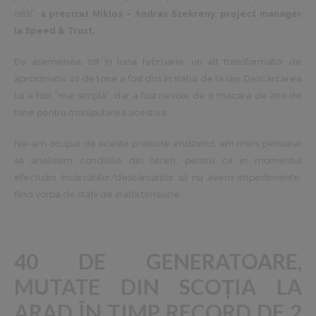
întâi
”,
a precizat Miklos – Andras Szekreny, project manager
la Speed & Trust.
De asemenea, tot în luna februarie, un alt transformator de
aproximativ 40 de tone a fost dus în stația de la Iași. Descărcarea
lui a fost ”mai simplă”, dar a fost nevoie de o macara de 200 de
tone pentru manipularea acestuia.
Ne-am ocupat de aceste proiecte end2end, am mers personal
sa analizam condițiile din teren, pentru ca în momentul
efectuării încărcărilor/descărcărilor să nu avem impedimente,
fiind vorba de stații de înaltă tensiune.
40 DE GENERATOARE,
MUTATE DIN SCOȚIA LA
ARAD ÎN TIMP RECORD DE 2