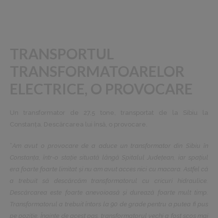
TRANSPORTUL
TRANSFORMATOARELOR
ELECTRICE, O PROVOCARE
Un transformator de 27,5 tone, transportat de la Sibiu la
Constanța. Descărcarea lui însă, o provocare.
”
Am avut o provocare de a aduce un transformator din Sibiu în
Constanța, într-o stație situată lângă Spitalul Județean, iar spațiul
era foarte foarte limitat și nu am avut acces nici cu macara. Astfel că
a trebuit să descărcăm transformatorul cu cricuri hidraulice.
Descărcarea este foarte anevoioasă și durează foarte mult timp.
Transformatorul a trebuit întors la 90 de grade pentru a putea fi pus
pe poziție. Înainte de acest pas, transformatorul vechi a fost scos mai