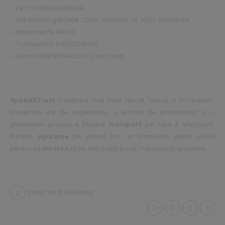
– 24/7 Echipă dedicată
– Noi servicii speciale : DGR, Animale vii, AOG, Perisabile
– Noi proiecte NATO
– Transporturi INDUSTRIALE
– Servicii PERSONALIZATE pe client
Speed&Trust
înseamnă mai mult decât ”viteză și încredere”,
înseamnă ani de experiență, o echipă de profesioniști și o
gestionare precisă a fiecărui
transport
pe care îl efectuăm.
Punem
siguranța
pe primul loc, iar împreună găsim soluții
pentru ca
livrarea
să fie efectuată în cel mai scurt timp posibil.
CONTINUE READING