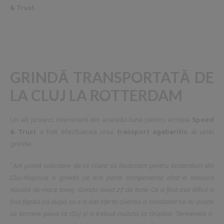
& Trust.
GRINDĂ TRANSPORTATĂ DE
LA CLUJ LA ROTTERDAM
Un alt proiect interesant din această lună pentru echipa
Speed
& Trust
a fost efectuarea unui
transport agabaritic
al unei
grinde.
”
Am primit solicitare de la client să încărcăm pentru Rotterdam din
Cluj-Napoca o grindă ce era parte componentă dintr-o macara
navală de mare tonaj. Grinda avea 27 de tone. Ce a fost mai dificil a
fost faptul că după ce s-a dat oferta clientul a constatat că nu poate
să termine piesa la Cluj și a trebuit mutată la Oradea. Termenele s-