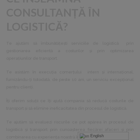
CONSULTANȚĂ ÎN
LOGISTICĂ?
Te ajutăm să îmbunătăţești serviciile de logistică prin
gestionarea eficientă a costurilor și prin optimizarea
operaţiunilor de transport.
Te asistăm în execuţia comerţului intern și internaţional,
furnizându-ţi totodată, de peste 10 ani, un serviciu excepţional
pentru clienţi.
Îţi oferim soluţii ce îţi ajută compania să reducă costurile de
transport și să elimine ineficacitatea din procesul de logistică.
Te ajutăm să evaluezi riscurile ce pot apărea în procesul de
logistică și transport prin cunoașterea fiecărei afaceri și prin
English
combinarea cu experienţa noastră în logistică.