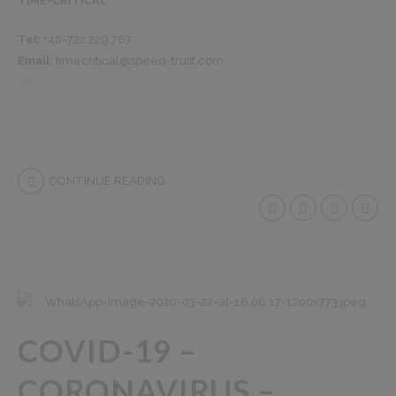
TIME-CRITICAL
Tel:
+40-722.229.767
Email:
timecritical@speed-trust.com
CONTINUE READING
COVID-19 –
CORONAVIRUS –