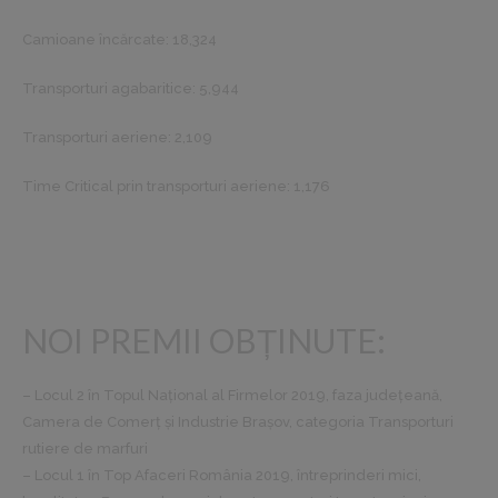
Camioane încărcate: 18,324
Transporturi agabaritice: 5,944
Transporturi aeriene: 2,109
Time Critical prin transporturi aeriene: 1,176
NOI PREMII OBȚINUTE:
– Locul 2 în Topul Național al Firmelor 2019, faza județeană,
Camera de Comerț și Industrie Brașov, categoria Transporturi
rutiere de marfuri
– Locul 1 în Top Afaceri România 2019, întreprinderi mici,