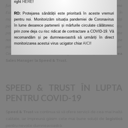
right
HERE
!
furnizori de servicii logistice de pe zona Orientului Mijlociu, zona
Europei și chiar și reprezentanți din Statele Unite și Canada. În
RO:
Protejarea sănătății este prioritară în aceste vremuri
pentru noi. Monitorizăm situația pandemiei de Coronavirus
momentul în care ești într-o alianță ai foarte multe oportunități
în lume deoarece partenerii și mărfurile circulate călătoresc
pentru că devii practic reprezentant unic pe România pentru
prin zone deja cu risc ridicat de contractare a COVID-19. Vă
partenerii noștri și atunci, orice solicitare se adresează doar către
recomandăm și pe dumneavoastră să urmăriți în direct
noi, iar noi când avem solicitări către țări mai exotice îi avem pe
monitorizarea acestui virus ucigator chiar
AICI
!
partenerii noștri de încredere și soluțiile vin mult mai ușor.
Comunicarea este mai deschisă
”,
a precizat Ionuț Oancea, Area
Sales Manager la Speed & Trust.
SPEED & TRUST ÎN LUPTA
PENTRU COVID-19
S
peed & Trust
va continua să vă ofere servicii de cea mai înaltă
calitate, iar împreună găsim cele mai bune soluții de
logistică
pentru nevoile dumneavoastră.