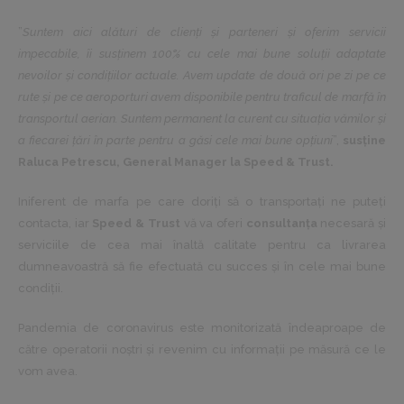
”
Suntem aici alături de clienți și parteneri și oferim servicii
impecabile, îi susținem 100% cu cele mai bune soluții adaptate
nevoilor și condițiilor actuale. Avem update de două ori pe zi pe ce
rute și pe ce aeroporturi avem disponibile pentru traficul de marfă în
transportul aerian. Suntem permanent la curent cu situația vămilor și
a fiecarei țări în parte pentru a găsi cele mai bune opțiuni
”,
susține
Raluca Petrescu, General Manager la Speed & Trust.
Iniferent de marfa pe care doriți să o transportați ne puteți
contacta, iar
Speed & Trust
vă va oferi
consultanța
necesară și
serviciile de cea mai înaltă calitate pentru ca livrarea
dumneavoastră să fie efectuată cu succes și în cele mai bune
condiții.
Pandemia de coronavirus este monitorizată îndeaproape de
către operatorii noștri și revenim cu informații pe măsură ce le
vom avea.