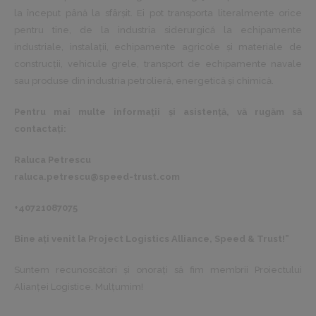
la început până la sfârșit. Ei pot transporta literalmente orice
pentru tine, de la industria siderurgică la echipamente
industriale, instalații, echipamente agricole și materiale de
construcții, vehicule grele, transport de echipamente navale
sau produse din industria petrolieră, energetică și chimică.
Pentru mai multe informații și asistență, vă rugăm să
contactați:
Raluca Petrescu
raluca.petrescu@speed-trust.com
+40721087075
Bine ați venit la Project Logistics Alliance, Speed & Trust!”
Suntem recunoscători și onorați să fim membrii Proiectului
Alianței Logistice. Mulțumim!