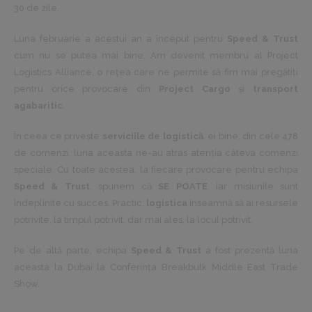
30 de zile.
Luna februarie a acestui an a început pentru
Speed & Trust
cum nu se putea mai bine. Am devenit membru al
Project
Logistics Alliance
, o rețea care ne permite să fim mai pregătiți
pentru orice provocare din
Project Cargo
și
transport
agabaritic
.
În ceea ce privește
serviciile de logistică
, ei bine, din cele 478
de comenzi, luna aceasta ne-au atras atenția câteva comenzi
speciale. Cu toate acestea, la fiecare provocare pentru echipa
Speed & Trust
, spunem că
SE POATE
, iar misiunile sunt
îndeplinite cu succes. Practic,
logistica
înseamnă să ai resursele
potrivite, la timpul potrivit, dar mai ales, la locul potrivit.
Pe de altă parte, echipa
Speed & Trust
a fost prezentă luna
aceasta la Dubai la Conferința Breakbulk Middle East Trade
Show.