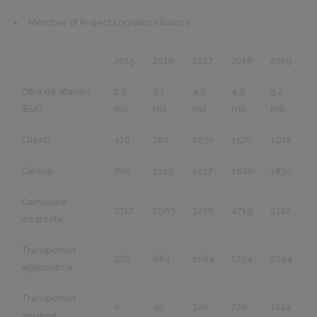
Member of Project Logistics Alliance
2015
2016
2017
2018
2019
Cifra de afaceri
2.3
3.7
4.3
4.9
5.2
(Eur)
mil
mil
mil
mil
mil
Clienți
478
780
1030
1570
1974
Cărăuși
706
1115
1517
1620
1830
Camioane
2312
2963
3208
4719
5122
încărcate
Transporturi
226
684
1164
1754
2044
agabaritice
Transporturi
0
45
320
720
1024
aeriene