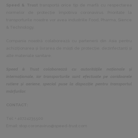
Speed & Trust
transportă orice tip de marfă cu respectarea
normelor de protecție împotriva coronavirus. Prioritate la
transporturile noastre vor avea industriile Food, Pharma, Sience
& Technology.
Compania noastră colaborează cu partenerii din Asia pentru
achiziționarea și livrarea de măști de protecție, dezinfectanți și
alte materiale sanitare.
Speed & Trust colaborează cu autoritățile naționale și
internaționale, iar transporturile sunt efectuate pe coridoarele
rutiere și aeriene, special puse la dispoziție pentru transportul
mărfurilor.
CONTACT:
Tel: + 40724235500
Email:
stop.coronavirus@speed-trust.com