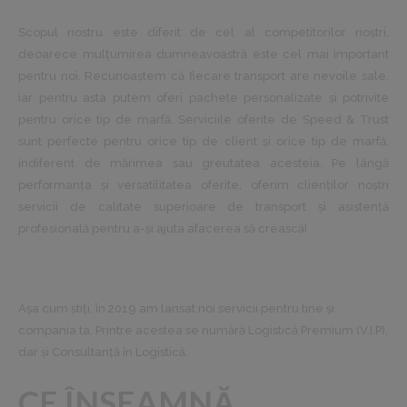
Scopul nostru este diferit de cel al competitorilor noștri,
deoarece mulţumirea dumneavoastră este cel mai important
pentru noi. Recunoaștem că fiecare transport are nevoile sale,
iar pentru asta putem oferi pachete personalizate și potrivite
pentru orice tip de marfă. Serviciile oferite de Speed & Trust
sunt perfecte pentru orice tip de client și orice tip de marfă,
indiferent de mărimea sau greutatea acesteia. Pe lângă
performanţa și versatilitatea oferite, oferim clienţilor noștri
servicii de calitate superioare de transport și asistenţă
profesională pentru a-și ajuta afacerea să crească!
Așa cum știți, în 2019 am lansat noi servicii pentru tine și
compania ta. Printre acestea se numără Logistică Premium (V.I.P),
dar și Consultanță în Logistică.
CE ÎNSEAMNĂ