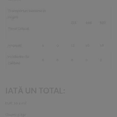
Transporturi aeriene în
regim
211
445
520
Time Critical
Angajați
5
9
12
16
16
Incidente de
0
0
0
0
0
calitate
IATĂ UN TOTAL:
EUR: 20,4 mil
Clienţi: 5.832