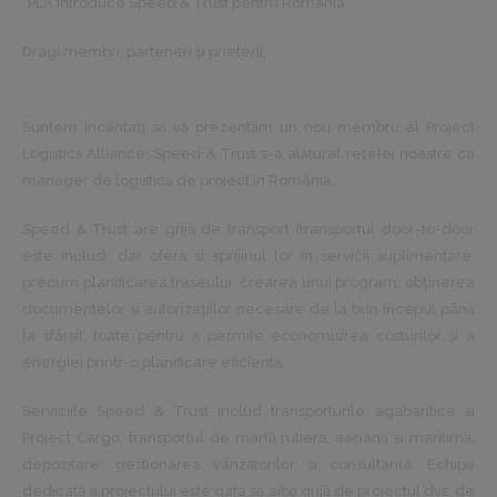
”PLA introduce Speed ​​& Trust pentru România
Dragi membri, parteneri și prieteni,
Suntem încântați să vă prezentăm un nou membru al Project
Logistics Alliance: Speed ​​& Trust s-a alăturat rețelei noastre ca
manager de logistică de proiect în România.
Speed ​​& Trust are grijă de transport (transportul door-to-door
este inclus), dar oferă și sprijinul lor în servicii suplimentare,
precum planificarea traseului, crearea unui program, obținerea
documentelor și autorizațiilor necesare de la bun început până
la sfârșit, toate pentru a permite economisirea costurilor și a
energiei printr-o planificare eficientă.
Serviciile Speed ​​& Trust includ transporturile agabaritice și
Project Cargo, transportul de marfă rutieră, aeriană și maritimă,
depozitare, gestionarea vânzătorilor și consultanță. Echipa
dedicată a proiectului este gata să aibă grijă de proiectul dvs. de