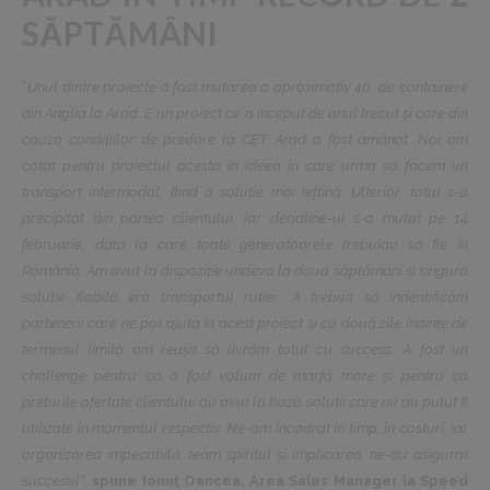
SĂPTĂMÂNI
”
Unul dintre proiecte a fost mutarea a aproximativ 40 de containere
din Anglia la Arad. E un proiect ce a început de anul trecut și care din
cauza condițiilor de predare la CET Arad a fost amânat. Noi am
cotat pentru proiectul acesta în ideea în care urma să facem un
transport intermodal, fiind o soluție mai ieftină. Ulterior, totul s-a
precipitat din partea clientului, iar deadline-ul s-a mutat pe 14
februarie, data la care toate generatoarele trebuiau să fie în
România. Am avut la dispoziție undeva la două săptămâni și singura
soluție fiabilă era transportul rutier. A trebuit să indentificăm
partenerii care ne pot ajuta în acest proiect și cu două zile înainte de
termenul limită am reușit să livrăm totul cu success. A fost un
challenge pentru că a fost volum de marfă mare și pentru că
prețurile ofertate clientului au avut la bază soluții care nu au putut fi
utilizate în momentul respectiv. Ne-am încadrat în timp, în costuri, iar
organizarea impecabilă, team spiritul și implicarea, ne-au asigurat
succesul
”,
spune Ionuț Oancea, Area Sales Manager la Speed