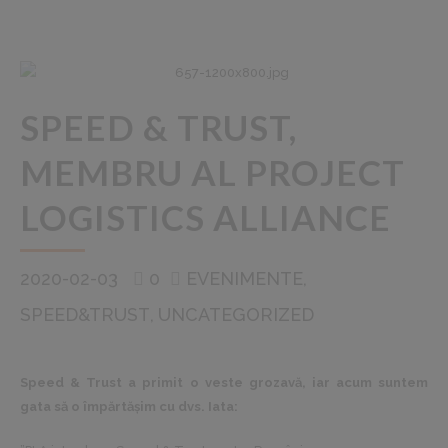
SPEED ​​& TRUST,
MEMBRU AL PROJECT
LOGISTICS ALLIANCE
2020-02-03
0
EVENIMENTE
SPEED&TRUST
UNCATEGORIZED
Speed ​​& Trust a primit o veste grozavă, iar acum suntem
gata să o împărtășim cu dvs. Iata: