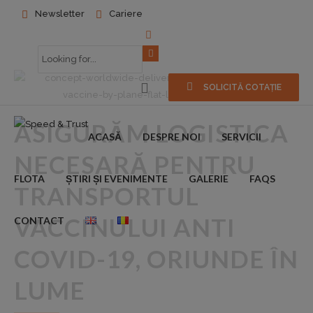
Newsletter
Cariere
SOLICITĂ COTAȚIE
ASIGURĂM LOGISTICA
ACASĂ
DESPRE NOI
SERVICII
NECESARĂ PENTRU
FLOTA
ȘTIRI ȘI EVENIMENTE
GALERIE
FAQS
TRANSPORTUL
VACCINULUI ANTI
CONTACT
COVID-19, ORIUNDE ÎN
LUME