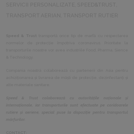
SERVICII PERSONALIZATE
SPEED&TRUST
TRANSPORT AERIAN
TRANSPORT RUTIER
Speed & Trust
transportă orice tip de marfă cu respectarea
normelor de protecție împotriva coronavirus. Prioritate la
transporturile noastre vor avea industriile Food, Pharma, Sience
& Technology.
Compania noastră colaborează cu partenerii din Asia pentru
achiziționarea și livrarea de măști de protecție, dezinfectanți și
alte materiale sanitare.
Speed & Trust colaborează cu autoritățile naționale și
internaționale, iar transporturile sunt efectuate pe coridoarele
rutiere și aeriene, special puse la dispoziție pentru transportul
mărfurilor.
CONTACT: