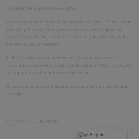
Îngrijorat de logistică? Nu e cazul.
Ne ocupăm noi de tot! De la început până la sfârșit! PS: Nu trebuie
să îți faci griji cu privire la traseu și procesul de transport – îți
putem oferi notificări zilnice referitoare la statusul transportului
prin e-mail sau prin telefon.
În plus, vă asigurăm de profesionalismul și calitatea serviciilor
noastre. La baza acestora stau Certificările ISO 9001 și 14001, dar
și asigurarea mărfurilor, transportate de noi.
Nu uita: planul potrivit înseamnă economie de timp, bani și
energie.
CONTINUE READING
English