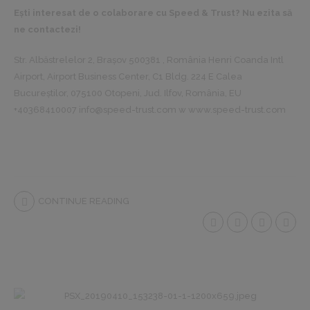
Ești interesat de o colaborare cu Speed & Trust? Nu ezita să
ne contactezi!
Str. Albăstrelelor 2, Brașov 500381 , România Henri Coanda Intl
Airport, Airport Business Center, C1 Bldg. 224 E Calea
Bucureștilor, 075100 Otopeni, Jud. Ilfov, România, EU
+40368410007 info@speed-trust.com w www.speed-trust.com
CONTINUE READING