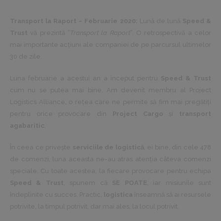
Transport la Raport – Februarie 2020:
Lună de lună
Speed &
Trust
vă prezintă ”
Transport la Raport
”. O retrospectivă a celor
mai importante acțiuni ale companiei de pe parcursul ultimelor
30 de zile.
Luna februarie a acestui an a început pentru
Speed & Trust
cum nu se putea mai bine. Am devenit membru al
Project
Logistics Alliance
, o rețea care ne permite să fim mai pregătiți
pentru orice provocare din
Project Cargo
și
transport
agabaritic
.
În ceea ce privește
serviciile de logistică
, ei bine, din cele 478
de comenzi, luna aceasta ne-au atras atenția câteva comenzi
speciale. Cu toate acestea, la fiecare provocare pentru echipa
Speed & Trust
, spunem că
SE POATE
, iar misiunile sunt
îndeplinite cu succes. Practic,
logistica
înseamnă să ai resursele
potrivite, la timpul potrivit, dar mai ales, la locul potrivit.