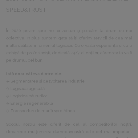
SPEED&TRUST
În 2020 privim spre noi orizonturi și plecăm la drum cu noi
obiective. În plus, suntem gata să îți oferim servicii de cea mai
înaltă calitate în omeniul logisticii. Cu o vastă experiență și cu o
echipă de profesioniști, dedicată 24/7 clienților, afacerea ta va fi
pe drumul cel bun.
Iată doar câteva dintre ele:
✈️ Segmentarea și dezvoltarea industriei
✈️ Logistica agricolă
✈️ Logistica băuturilor
✈️ Energie regenerabilă
✈️ Transporturi de marfă spre Africa
Scopul nostru este diferit de cel al competitorilor noștri,
deoarece mulţumirea dumneavoastră este cel mai important