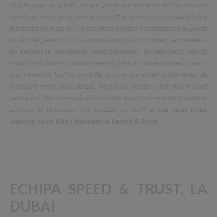
Cluj-Napoca o grindă ce era parte componentă dintr-o macara
navală de mare tonaj. Grinda avea 27 de tone. Ce a fost mai dificil a
fost faptul că după ce s-a dat oferta clientul a constatat că nu poate
să termine piesa la Cluj și a trebuit mutată la Oradea. Termenele s-
au decalat cu aproximativ două săptămâni, din momentul estimat
inițial până când s-a încărcat efectiv piesa. Cu toate acestea, piesa a
fost încărcată luni în condițiile în care am primit confirmarea de
încărcare vineri seara târziu. Timpul de reacție a fost foarte scurt
pentru noi, dar am reușit să încărcăm exact cum și-a dorit clientul.
Livrarea la Rotterdam s-a finalizat cu bine
”,
a mai spus Ionuț
Oancea, Area Sales Manager la Speed & Trust.
ECHIPA SPEED & TRUST, LA
DUBAI