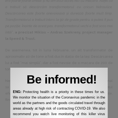
era foarte foarte limitat și nu am avut acces nici cu macara. Astfel că
a trebuit să descărcăm transformatorul cu cricuri hidraulice.
Descărcarea este foarte anevoioasă și durează foarte mult timp.
Transformatorul a trebuit întors la 90 de grade pentru a putea fi pus
pe poziție. Înainte de acest pas, transformatorul vechi a fost scos mai
întâi
”,
a precizat Miklos – Andras Szekreny, project manager
la Speed & Trust.
De asemenea, tot în luna februarie, un alt transformator de
aproximativ 40 de tone a fost dus în stația de la Iași. Descărcarea
lui a fost ”mai simplă”, dar a fost nevoie de o macara de 200 de
tone pentru manipularea acestuia.
Be informed!
Ne-am ocupat de aceste proiecte end2end, am mers personal
sa analizam condițiile din teren, pentru ca în momentul
ENG:
Protecting health is a priority in these times for us.
efectuării încărcărilor/descărcărilor să nu avem impedimente,
We monitor the situation of the Coronavirus pandemic in the
fiind vorba de stații de înaltă tensiune.
world as the partners and the goods circulated travel through
areas already at high risk of contracting COVID-19. We also
recommend you watch live monitoring of this killer virus