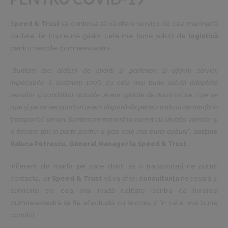
S
peed & Trust
va continua să vă ofere servicii de cea mai înaltă
calitate, iar împreună găsim cele mai bune soluții de
logistică
pentru nevoile dumneavoastră.
”
Suntem aici alături de clienți și parteneri și oferim servicii
impecabile, îi susținem 100% cu cele mai bune soluții adaptate
nevoilor și condițiilor actuale. Avem update de două ori pe zi pe ce
rute și pe ce aeroporturi avem disponibile pentru traficul de marfă în
transportul aerian. Suntem permanent la curent cu situația vămilor și
a fiecarei țări în parte pentru a găsi cele mai bune opțiuni
”,
susține
Raluca Petrescu, General Manager la Speed & Trust.
Iniferent de marfa pe care doriți să o transportați ne puteți
contacta, iar
Speed & Trust
vă va oferi
consultanța
necesară și
serviciile de cea mai înaltă calitate pentru ca livrarea
dumneavoastră să fie efectuată cu succes și în cele mai bune
condiții.