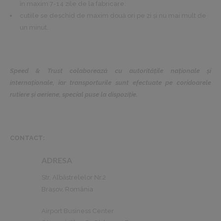
în maxim 7-14 zile de la fabricare.
cutiile se deschid de maxim două ori pe zi și nu mai mult de
un minut.
Speed & Trust colaborează cu autoritățile naționale și
internaționale, iar transporturile sunt efectuate pe coridoarele
rutiere și aeriene, special puse la dispoziție.
CONTACT:
ADRESA
Str. Albăstrelelor Nr.2
Brașov, România
Airport Business Center