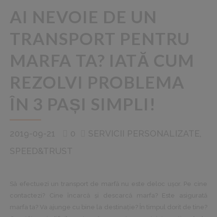
AI NEVOIE DE UN
TRANSPORT PENTRU
MARFA TA? IATĂ CUM
REZOLVI PROBLEMA
ÎN 3 PAȘI SIMPLI!
2019-09-21
0
SERVICII PERSONALIZATE
SPEED&TRUST
Să efectuezi un transport de marfă nu este deloc ușor. Pe cine
contactezi? Cine încarcă și descarcă marfa? Este asigurată
marfa ta? Va ajunge cu bine la destinație? În timpul dorit de tine?