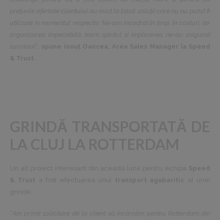
prețurile ofertate clientului au avut la bază soluții care nu au putut fi
utilizate în momentul respectiv. Ne-am încadrat în timp, în costuri, iar
organizarea impecabilă, team spiritul și implicarea, ne-au asigurat
succesul
”,
spune Ionuț Oancea, Area Sales Manager la Speed
& Trust.
GRINDĂ TRANSPORTATĂ DE
LA CLUJ LA ROTTERDAM
Un alt proiect interesant din această lună pentru echipa
Speed
& Trust
a fost efectuarea unui
transport agabaritic
al unei
grinde.
”
Am primit solicitare de la client să încărcăm pentru Rotterdam din