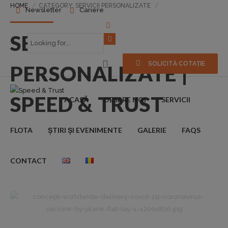
HOME
CATEGORY: SERVICII PERSONALIZATE
Newsletter
Cariere
SERVICII
SOLICITĂ COTAȚIE
PERSONALIZATE |
SPEED & TRUST
ACASĂ
DESPRE NOI
SERVICII
FLOTA
ȘTIRI ȘI EVENIMENTE
GALERIE
FAQS
CONTACT