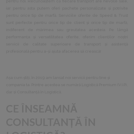
pentru noi. Recunoaștem că fiecare transport are nevoile sale,
iar pentru asta putem oferi pachete personalizate și potrivite
pentru orice tip de marfă. Serviciile oferite de Speed & Trust
sunt perfecte pentru orice tip de client și orice tip de marfă,
indiferent de mărimea sau greutatea acesteia. Pe lângă
performanţa și versatilitatea oferite, oferim clienţilor noștri
servicii de calitate superioare de transport și asistenţă
profesională pentru a-și ajuta afacerea să crească!
Așa cum știți, în 2019 am lansat noi servicii pentru tine și
compania ta. Printre acestea se numără Logistică Premium (V.I.P),
dar și Consultanță în Logistică.
CE ÎNSEAMNĂ
CONSULTANȚĂ ÎN