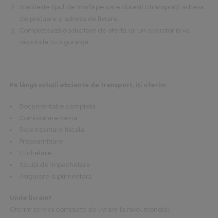
Stabilește tipul de marfă pe care dorești o transporți, adresa
de preluare și adresa de livrare.
Completează o solicitare de ofertă, iar un operator îți va
răspunde cu siguranță.
Pe lângă soluții eficiente de transport, îți oferim:
Documentație completă
Comisionare vama
Reprezentare fiscală
Preasamblare
Etichetare
Soluții de împachetare
Asigurare suplimentară
Unde livrăm?
Oferim servicii complete de livrare la nivel mondial.