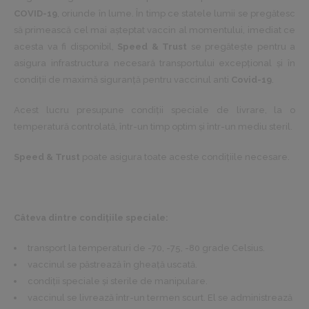
COVID-19
, oriunde în lume. În timp ce statele lumii se pregătesc
să primească cel mai așteptat vaccin al momentului, imediat ce
acesta va fi disponibil,
Speed & Trust
se pregătește pentru a
asigura infrastructura necesară transportului excepțional și în
condiții de maximă siguranță pentru vaccinul anti
Covid-19
.
Acest lucru presupune condiții speciale de livrare, la o
temperatură controlată, într-un timp optim și într-un mediu steril.
Speed & Trust
poate asigura toate aceste condițiile necesare.
Câteva dintre condițiile speciale:
transport la temperaturi de -70, -75, -80 grade Celsius.
vaccinul se păstrează în gheață uscată.
condiții speciale și sterile de manipulare.
vaccinul se livrează într-un termen scurt. El se administrează