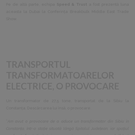
Pe de altă parte, echipa
Speed & Trust
a fost prezentă luna
aceasta la Dubai la Conferința Breakbulk Middle East Trade
Show.
TRANSPORTUL
TRANSFORMATOARELOR
ELECTRICE, O PROVOCARE
Un transformator de 27,5 tone, transportat de la Sibiu la
Constanța. Descărcarea lui însă, o provocare.
”
Am avut o provocare de a aduce un transformator din Sibiu în
Constanța, într-o stație situată lângă Spitalul Județean, iar spațiul