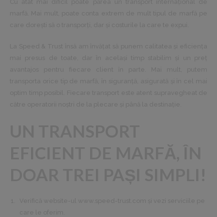
Cu atât mai dificil poate părea un transport internațional de
marfă. Mai mult, poate conta extrem de mult tipul de marfă pe
care dorești să o transporți, dar și costurile la care te expui.
La Speed & Trust însă am învățat să punem calitatea și eficiența
mai presus de toate, dar în același timp stabilim și un preț
avantajos pentru fiecare client în parte. Mai mult, putem
transporta orice tip de marfă, în siguranță, asigurată și în cel mai
optim timp posibil. Fiecare transport este atent supravegheat de
către operatorii noștri de la plecare și până la destinație.
UN TRANSPORT
EFICIENT DE MARFĂ, ÎN
DOAR TREI PAȘI SIMPLI!
Verifică website-ul www.speed-trust.com și vezi serviciile pe
care le oferim.