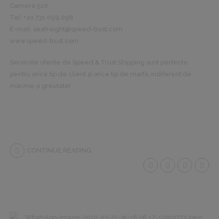
Camera 510.
Tel: +40 731 099 098
E-mail:
seafreight@speed-trust.com
www.speed-trust.com
Serviciile oferite de Speed & Trust Shipping sunt perfecte
pentru orice tip de client și orice tip de marfă, indiferent de
mărime și greutate!
CONTINUE READING