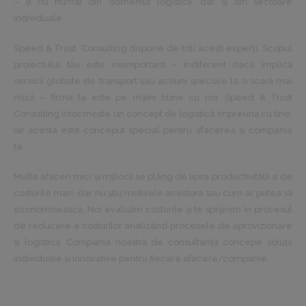
– și nu numai din domeniul logisticii, dar și din sectoare
individuale.
Speed & Trust Consulting dispune de toţi acești experţi. Scopul
proiectului tău este neimportant – indiferent dacă implică
servicii globale de transport sau acţiuni speciale la o scară mai
mică – firma ta este pe mâini bune cu noi. Speed & Trust
Consulting întocmește un concept de logistică împreună cu tine,
iar acesta este conceput special pentru afacerea și compania
ta.
Multe afaceri mici și mijlocii se plâng de lipsa productivităţii și de
costurile mari, dar nu știu motivele acestora sau cum ar putea să
economisească. Noi evaluăm costurile și te sprijinim în procesul
de reducere a costurilor analizând procesele de aprovizionare
și logistică. Compania noastră de consultanţă concepe soluţii
individuale și innovative pentru fiecare afacere/companie.