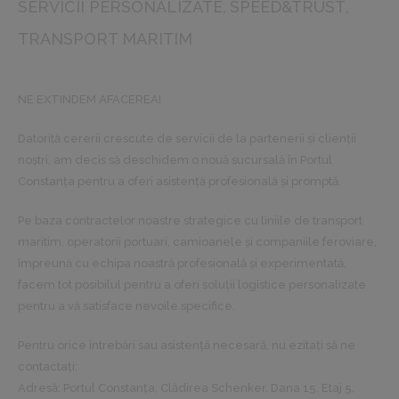
SERVICII PERSONALIZATE
SPEED&TRUST
TRANSPORT MARITIM
NE EXTINDEM AFACEREA!
Datorită cererii crescute de servicii de la partenerii și clienții
noștri, am decis să deschidem o nouă sucursală în Portul
Constanța pentru a oferi asistență profesională și promptă.
Pe baza contractelor noastre strategice cu liniile de transport
maritim, operatorii portuari, camioanele și companiile feroviare,
împreună cu echipa noastră profesională și experimentată,
facem tot posibilul pentru a oferi soluții logistice personalizate
pentru a vă satisface nevoile specifice.
Pentru orice întrebări sau asistență necesară, nu ezitați să ne
contactați:
Adresă: Portul Constanța, Clădirea Schenker, Dana 15, Etaj 5,