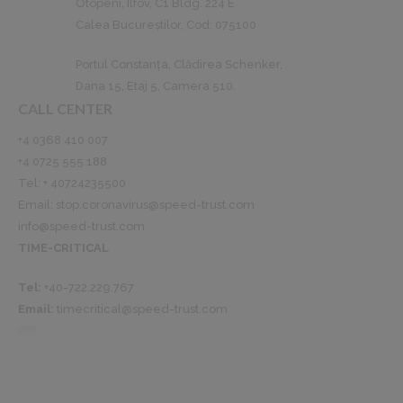
Otopeni, Ilfov, C1 Bldg. 224 E
Calea Bucureștilor, Cod: 075100
Portul Constanța, Clădirea Schenker,
Dana 15, Etaj 5, Camera 510.
CALL CENTER
+4 0368 410 007
+4 0725 555 188‬
Tel: + 40724235500
Email:
stop.coronavirus@speed-trust.com
info@speed-trust.com
TIME-CRITICAL
Tel:
+40-722.229.767
Email:
timecritical@speed-trust.com