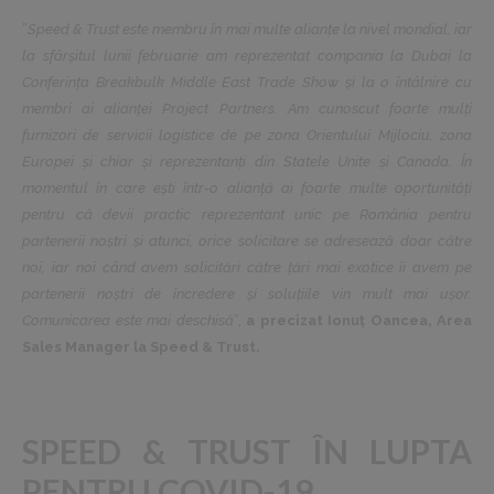
”
Speed & Trust este membru în mai multe alianțe la nivel mondial, iar
la sfârșitul lunii februarie am reprezentat compania la Dubai la
Conferința Breakbulk Middle East Trade Show și la o întâlnire cu
membri ai alianței Project Partners. Am cunoscut foarte mulți
furnizori de servicii logistice de pe zona Orientului Mijlociu, zona
Europei și chiar și reprezentanți din Statele Unite și Canada. În
momentul în care ești într-o alianță ai foarte multe oportunități
pentru că devii practic reprezentant unic pe România pentru
partenerii noștri și atunci, orice solicitare se adresează doar către
noi, iar noi când avem solicitări către țări mai exotice îi avem pe
partenerii noștri de încredere și soluțiile vin mult mai ușor.
Comunicarea este mai deschisă
”,
a precizat Ionuț Oancea, Area
Sales Manager la Speed & Trust.
SPEED & TRUST ÎN LUPTA
PENTRU COVID-19