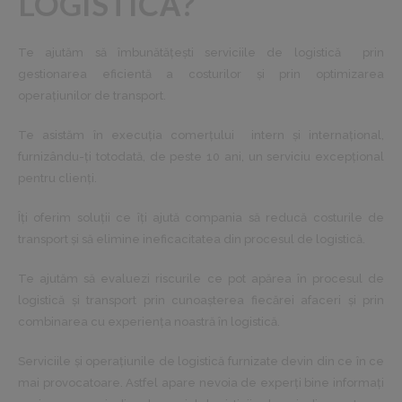
LOGISTICĂ?
Te ajutăm să îmbunătăţești serviciile de logistică prin
gestionarea eficientă a costurilor și prin optimizarea
operaţiunilor de transport.
Te asistăm în execuţia comerţului intern și internaţional,
furnizându-ţi totodată, de peste 10 ani, un serviciu excepţional
pentru clienţi.
Îţi oferim soluţii ce îţi ajută compania să reducă costurile de
transport și să elimine ineficacitatea din procesul de logistică.
Te ajutăm să evaluezi riscurile ce pot apărea în procesul de
logistică și transport prin cunoașterea fiecărei afaceri și prin
combinarea cu experienţa noastră în logistică.
Serviciile și operaţiunile de logistică furnizate devin din ce în ce
mai provocatoare. Astfel apare nevoia de experţi bine informaţi