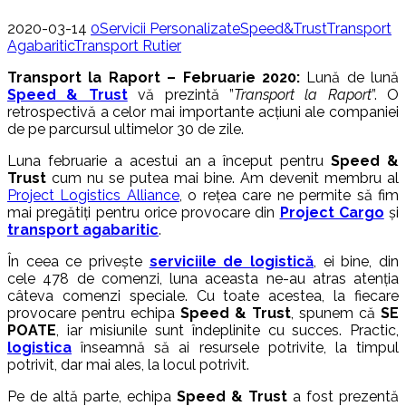
2020-03-14
0
Servicii Personalizate
Speed&Trust
Transport
Agabaritic
Transport Rutier
Transport la Raport – Februarie 2020:
Lună de lună
Speed & Trust
vă prezintă ”
Transport la Raport
”. O
retrospectivă a celor mai importante acțiuni ale companiei
de pe parcursul ultimelor 30 de zile.
Luna februarie a acestui an a început pentru
Speed &
Trust
cum nu se putea mai bine. Am devenit membru al
Project Logistics Alliance
, o rețea care ne permite să fim
mai pregătiți pentru orice provocare din
Project Cargo
și
transport agabaritic
.
În ceea ce privește
serviciile de logistică
, ei bine, din
cele 478 de comenzi, luna aceasta ne-au atras atenția
câteva comenzi speciale. Cu toate acestea, la fiecare
provocare pentru echipa
Speed & Trust
, spunem că
SE
POATE
, iar misiunile sunt îndeplinite cu succes. Practic,
logistica
înseamnă să ai resursele potrivite, la timpul
potrivit, dar mai ales, la locul potrivit.
Pe de altă parte, echipa
Speed & Trust
a fost prezentă