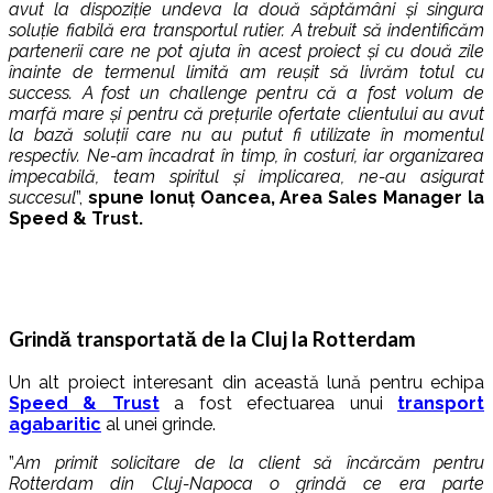
avut la dispoziție undeva la două săptămâni și singura
soluție fiabilă era transportul rutier. A trebuit să indentificăm
partenerii care ne pot ajuta în acest proiect și cu două zile
înainte de termenul limită am reușit să livrăm totul cu
success. A fost un challenge pentru că a fost volum de
marfă mare și pentru că prețurile ofertate clientului au avut
la bază soluții care nu au putut fi utilizate în momentul
respectiv. Ne-am încadrat în timp, în costuri, iar organizarea
impecabilă, team spiritul și implicarea, ne-au asigurat
succesul
”,
spune Ionuț Oancea, Area Sales Manager la
Speed & Trust.
Grindă transportată de la Cluj la Rotterdam
Un alt proiect interesant din această lună pentru echipa
Speed & Trust
a fost efectuarea unui
transport
agabaritic
al unei grinde.
”
Am primit solicitare de la client să încărcăm pentru
Rotterdam din Cluj-Napoca o grindă ce era parte