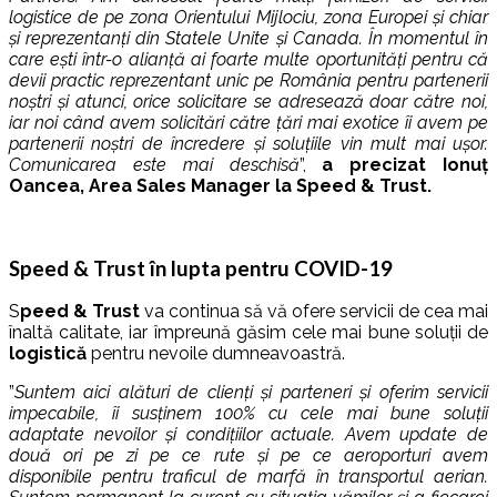
logistice de pe zona Orientului Mijlociu, zona Europei și chiar
și reprezentanți din Statele Unite și Canada. În momentul în
care ești într-o alianță ai foarte multe oportunități pentru că
devii practic reprezentant unic pe România pentru partenerii
noștri și atunci, orice solicitare se adresează doar către noi,
iar noi când avem solicitări către țări mai exotice îi avem pe
partenerii noștri de încredere și soluțiile vin mult mai ușor.
Comunicarea este mai deschisă
”,
a precizat Ionuț
Oancea, Area Sales Manager la Speed & Trust.
Speed & Trust în lupta pentru COVID-19
S
peed & Trust
va continua să vă ofere servicii de cea mai
înaltă calitate, iar împreună găsim cele mai bune soluții de
logistică
pentru nevoile dumneavoastră.
”
Suntem aici alături de clienți și parteneri și oferim servicii
impecabile, îi susținem 100% cu cele mai bune soluții
adaptate nevoilor și condițiilor actuale. Avem update de
două ori pe zi pe ce rute și pe ce aeroporturi avem
disponibile pentru traficul de marfă în transportul aerian.