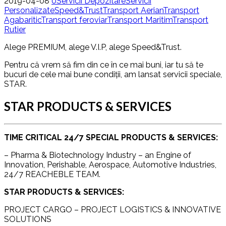
2019-04-08
0
Servicii Depozitare
Servicii
Personalizate
Speed&Trust
Transport Aerian
Transport
Agabaritic
Transport feroviar
Transport Maritim
Transport
Rutier
Alege PREMIUM, alege V.I.P, alege Speed&Trust.
Pentru că vrem să fim din ce în ce mai buni, iar tu să te
bucuri de cele mai bune condiții, am lansat servicii speciale,
STAR.
STAR PRODUCTS & SERVICES
TIME CRITICAL 24/7 SPECIAL PRODUCTS & SERVICES:
– Pharma & Biotechnology Industry – an Engine of
Innovation, Perishable, Aerospace, Automotive Industries,
24/7 REACHEBLE TEAM.
STAR PRODUCTS & SERVICES:
PROJECT CARGO – PROJECT LOGISTICS & INNOVATIVE
SOLUTIONS