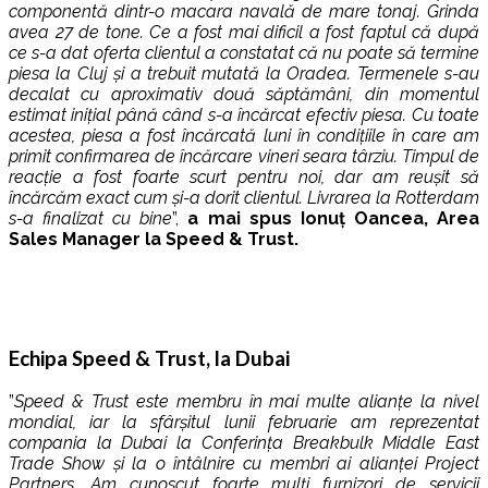
componentă dintr-o macara navală de mare tonaj. Grinda
avea 27 de tone. Ce a fost mai dificil a fost faptul că după
ce s-a dat oferta clientul a constatat că nu poate să termine
piesa la Cluj și a trebuit mutată la Oradea. Termenele s-au
decalat cu aproximativ două săptămâni, din momentul
estimat inițial până când s-a încărcat efectiv piesa. Cu toate
acestea, piesa a fost încărcată luni în condițiile în care am
primit confirmarea de încărcare vineri seara târziu. Timpul de
reacție a fost foarte scurt pentru noi, dar am reușit să
încărcăm exact cum și-a dorit clientul. Livrarea la Rotterdam
s-a finalizat cu bine
”,
a mai spus Ionuț Oancea, Area
Sales Manager la Speed & Trust.
Echipa Speed & Trust, la Dubai
”
Speed & Trust este membru în mai multe alianțe la nivel
mondial, iar la sfârșitul lunii februarie am reprezentat
compania la Dubai la Conferința Breakbulk Middle East
Trade Show și la o întâlnire cu membri ai alianței Project
Partners. Am cunoscut foarte mulți furnizori de servicii