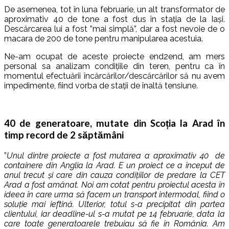
De asemenea, tot în luna februarie, un alt transformator de
aproximativ 40 de tone a fost dus în stația de la Iași.
Descărcarea lui a fost ”mai simplă”, dar a fost nevoie de o
macara de 200 de tone pentru manipularea acestuia.
Ne-am ocupat de aceste proiecte end2end, am mers
personal sa analizam condițiile din teren, pentru ca în
momentul efectuării încărcărilor/descărcărilor să nu avem
impedimente, fiind vorba de stații de înaltă tensiune.
40 de generatoare, mutate din Scoția la Arad în
timp record de 2 săptămâni
”
Unul dintre proiecte a fost mutarea a aproximativ 40 de
containere din Anglia la Arad. E un proiect ce a început de
anul trecut și care din cauza condițiilor de predare la CET
Arad a fost amânat. Noi am cotat pentru proiectul acesta în
ideea în care urma să facem un transport intermodal, fiind o
soluție mai ieftină. Ulterior, totul s-a precipitat din partea
clientului, iar deadline-ul s-a mutat pe 14 februarie, data la
care toate generatoarele trebuiau să fie în România. Am