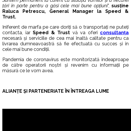
Suntem permanent la curent cu situația vămilor și a fiecarei
țări în parte pentru a găsi cele mai bune opțiuni
”,
susține
Raluca Petrescu, General Manager la Speed &
Trust.
Iniferent de marfa pe care doriți să o transportați ne puteți
contacta, iar
Speed & Trust
vă va oferi
consultanța
necesară și serviciile de cea mai înaltă calitate pentru ca
livrarea dumneavoastră să fie efectuată cu succes și în
cele mai bune condiții.
Pandemia de coronavirus este monitorizată îndeaproape
de către operatorii noștri și revenim cu informații pe
măsură ce le vom avea.
ALIANȚE ȘI PARTENERIATE ÎN ÎNTREAGA LUME