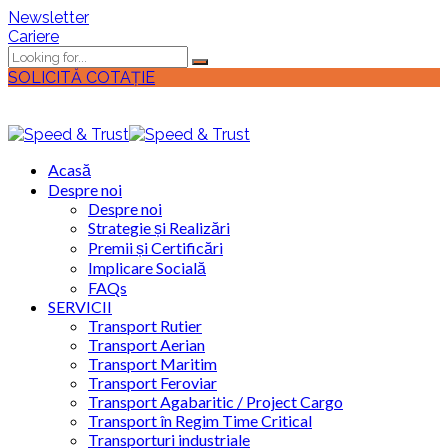
Newsletter
Cariere
SOLICITĂ COTAȚIE
Acasă
Despre noi
Despre noi
Strategie și Realizări
Premii și Certificări
Implicare Socială
FAQs
SERVICII
Transport Rutier
Transport Aerian
Transport Maritim
Transport Feroviar
Transport Agabaritic / Project Cargo
Transport în Regim Time Critical
Transporturi industriale