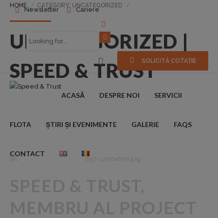
HOME
CATEGORY: UNCATEGORIZED
Newsletter
Cariere
UNCATEGORIZED |
SOLICITĂ COTAȚIE
SPEED & TRUST
ACASĂ
DESPRE NOI
SERVICII
FLOTA
ȘTIRI ȘI EVENIMENTE
GALERIE
FAQS
CONTACT
SPEED ​​& TRUST,
MEMBRU AL PROJECT