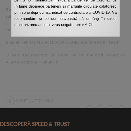
pentru noi. Monitorizăm situația pandemiei de Coronavirus
în lume deoarece partenerii și mărfurile circulate călătoresc
Raluca Petrescu
prin zone deja cu risc ridicat de contractare a COVID-19. Vă
raluca.petrescu@speed-trust.com
recomandăm și pe dumneavoastră să urmăriți în direct
monitorizarea acestui virus ucigator chiar
AICI
!
+40721087075
Bine ați venit la Project Logistics Alliance, Speed & Trust!”
Suntem recunoscători și onorați să fim membrii Proiectului
Alianței Logistice. Mulțumim!
CONTINUE READING
DESCOPERĂ SPEED & TRUST