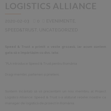
LOGISTICS ALLIANCE
2020-02-03
0
EVENIMENTE
SPEED&TRUST
UNCATEGORIZED
Speed ​​& Trust a primit o veste grozavă, iar acum suntem
gata să o împărtășim cu dvs. Iata:
”PLA introduce Speed ​​& Trust pentru România
Dragi membri, parteneri și prieteni,
Suntem încântați să vă prezentăm un nou membru al Project
Logistics Alliance: Speed ​​& Trust s-a alăturat rețelei noastre ca
manager de logistică de proiect în România.