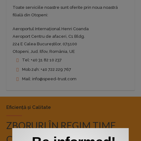
Toate serviciile noastre sunt oferite prin noua noastră
filială din Otopeni:
Aeroportul Internațional Henri Coanda
Aeroport Centru de afaceri, C1 Bldg.
224 E Calea Bucureștilor, 075100
Otopeni, Jud. Ilfov, România, UE
Tel: +40 31 82 10 237
Mob 24h: +40 722 229 767
Mail: info@speed-trust.com
Eficiență și Calitate
ZBORURI ÎN REGIM TIME
CRITICAL 24/7