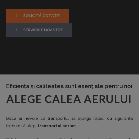
SOLICITĂ COTAȚIE
SERVICIILE NOASTRE
Eficiența și caliteatea sunt esențiale pentru noi
ALEGE CALEA AERULUI
Dacă ai nevoie ca transportul să ajungă rapid, cu siguranță
trebuie să alegi
transportul aerian
.