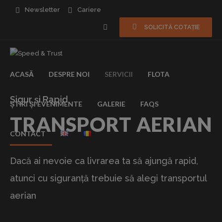
Newsletter
Cariere
SOLICITĂ COTAȚIE
ACASĂ
DESPRE NOI
SERVICII
FLOTA
Sigur și Rapid
ȘTIRI ȘI EVENIMENTE
GALERIE
FAQS
TRANSPORT AERIAN
CONTACT
Dacă ai nevoie ca livrarea ta să ajungă rapid,
atunci cu siguranță trebuie să alegi transportul
aerian