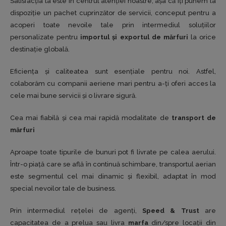
Satisfacția ta este în centrul atenției noastre, așa că îți punem la
dispoziție un pachet cuprinzător de servicii, conceput pentru a
acoperi toate nevoile tale prin intermediul soluțiilor
personalizate pentru
importul și exportul de mărfuri
la orice
destinație globală.
Eficiența și caliteatea sunt esențiale pentru noi. Astfel,
colaborăm cu companii aeriene mari pentru a-ți oferi acces la
cele mai bune servicii și o livrare sigură.
Cea mai fiabilă și cea mai rapidă modalitate de
transport de
mărfuri
Aproape toate tipurile de bunuri pot fi livrate pe calea aerului.
Într-o piață care se află în continuă schimbare, transportul aerian
este segmentul cel mai dinamic și flexibil, adaptat în mod
special nevoilor tale de business.
Prin intermediul rețelei de agenți,
Speed & Trust
are
capacitatea de a prelua sau livra
marfa
din/spre locații din