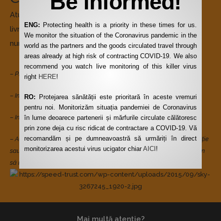
Be informed!
Atunci când vorbim despre un transport foarte urgent,
ENG:
Protecting health is a priority in these times for us.
livrarea dumneavoastră devine prioritatea noastră
We monitor the situation of the Coronavirus pandemic in the
numărul 1
world as the partners and the goods circulated travel through
areas already at high risk of contracting COVID-19. We also
recommend you watch live monitoring of this killer virus
– Probe biologice în regim special
right
HERE
!
– Industria Pharma
RO:
Protejarea sănătății este prioritară în aceste vremuri
pentru noi. Monitorizăm situația pandemiei de Coronavirus
– Industria de automotive- când nu îți permiți oprirea producției
în lume deoarece partenerii și mărfurile circulate călătoresc
prin zone deja cu risc ridicat de contractare a COVID-19. Vă
recomandăm și pe dumneavoastră să urmăriți în direct
–
AOG – “aeronave la sol” se aplică pentru orice materiale de aviație
monitorizarea acestui virus ucigator chiar
AICI
!
sau piese de schimb care sunt necesare imediat pentru ca un avion
să redevină funcțional
Mai multă atenție?