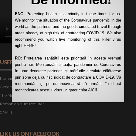
ENG:
Protecting health is a priority in these times for us.
We monitor the situation of the Coronavirus pandemic in the
world as the partners and the goods circulated travel through
areas already at high risk of contracting COVID-19. We also
recommend you watch live monitoring of this killer virus
right
HERE
!
RO:
Protejarea sănătății este prioritară în aceste vremuri
USEFUL LINKS
pentru noi. Monitorizăm situația pandemiei de Coronavirus
în lume deoarece partenerii și mărfurile circulate călătoresc
prin zone deja cu risc ridicat de contractare a COVID-19. Vă
Romanian Road Authority
recomandăm și pe dumneavoastră să urmăriți în direct
General Customs Directorate
monitorizarea acestui virus ucigator chiar
AICI
!
The Ministry of Transport
Romanian Auto Register
CNAIR
LIKE US ON FACEBOOK