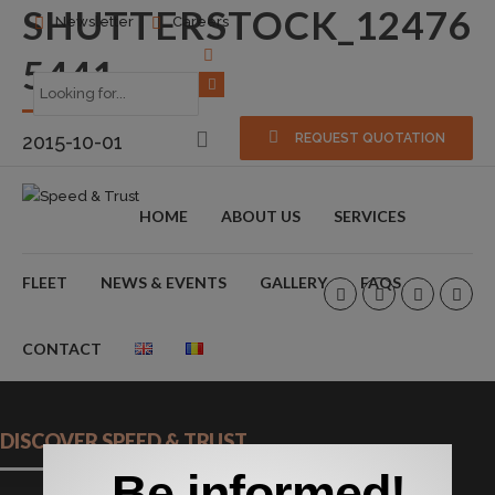
SHUTTERSTOCK_12476
Newsletter
Careers
5441
2015-10-01
REQUEST QUOTATION
HOME
ABOUT US
SERVICES
FLEET
NEWS & EVENTS
GALLERY
FAQS
CONTACT
DISCOVER SPEED & TRUST
Be informed!