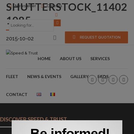
SHUTTERSTOCK_11402
Newsletter
Careers
1085
2015-10-02
REQUEST QUOTATION
HOME
ABOUT US
SERVICES
FLEET
NEWS & EVENTS
GALLERY
FAQS
CONTACT
DISCOVER SPEED & TRUST
Be informed!