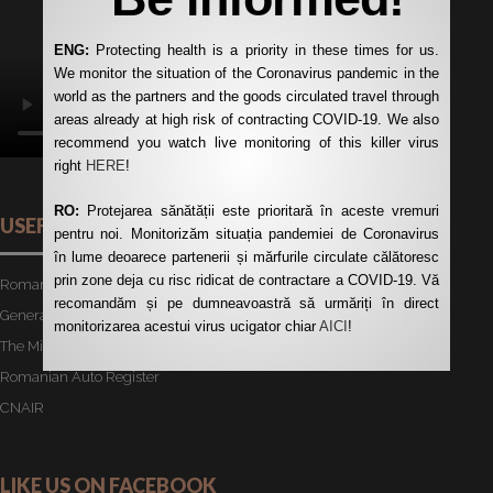
ENG:
Protecting health is a priority in these times for us.
We monitor the situation of the Coronavirus pandemic in the
world as the partners and the goods circulated travel through
areas already at high risk of contracting COVID-19. We also
recommend you watch live monitoring of this killer virus
right
HERE
!
RO:
Protejarea sănătății este prioritară în aceste vremuri
USEFUL LINKS
pentru noi. Monitorizăm situația pandemiei de Coronavirus
în lume deoarece partenerii și mărfurile circulate călătoresc
prin zone deja cu risc ridicat de contractare a COVID-19. Vă
Romanian Road Authority
recomandăm și pe dumneavoastră să urmăriți în direct
General Customs Directorate
monitorizarea acestui virus ucigator chiar
AICI
!
The Ministry of Transport
Romanian Auto Register
CNAIR
LIKE US ON FACEBOOK