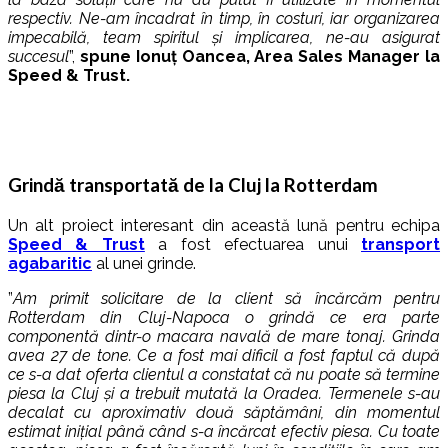
respectiv. Ne-am încadrat în timp, în costuri, iar organizarea
impecabilă, team spiritul și implicarea, ne-au asigurat
succesul
”,
spune Ionuț Oancea, Area Sales Manager la
Speed & Trust.
Grindă transportată de la Cluj la Rotterdam
Un alt proiect interesant din această lună pentru echipa
Speed & Trust
a fost efectuarea unui
transport
agabaritic
al unei grinde.
”
Am primit solicitare de la client să încărcăm pentru
Rotterdam din Cluj-Napoca o grindă ce era parte
componentă dintr-o macara navală de mare tonaj. Grinda
avea 27 de tone. Ce a fost mai dificil a fost faptul că după
ce s-a dat oferta clientul a constatat că nu poate să termine
piesa la Cluj și a trebuit mutată la Oradea. Termenele s-au
decalat cu aproximativ două săptămâni, din momentul
estimat inițial până când s-a încărcat efectiv piesa. Cu toate