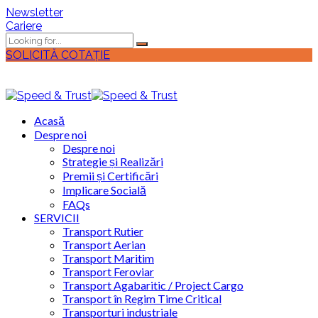
Newsletter
Cariere
SOLICITĂ COTAȚIE
Acasă
Despre noi
Despre noi
Strategie și Realizări
Premii și Certificări
Implicare Socială
FAQs
SERVICII
Transport Rutier
Transport Aerian
Transport Maritim
Transport Feroviar
Transport Agabaritic / Project Cargo
Transport în Regim Time Critical
Transporturi industriale