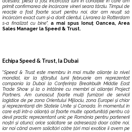
acestea, piesa a fost încărcată luni în condițiile în care am
primit confirmarea de încărcare vineri seara târziu. Timpul de
reacție a fost foarte scurt pentru noi, dar am reușit să
încărcăm exact cum și-a dorit clientul. Livrarea la Rotterdam
s-a finalizat cu bine
”,
a mai spus Ionuț Oancea, Area
Sales Manager la Speed & Trust.
Echipa Speed & Trust, la Dubai
”
Speed & Trust este membru în mai multe alianțe la nivel
mondial, iar la sfârșitul lunii februarie am reprezentat
compania la Dubai la Conferința Breakbulk Middle East
Trade Show și la o întâlnire cu membri ai alianței Project
Partners. Am cunoscut foarte mulți furnizori de servicii
logistice de pe zona Orientului Mijlociu, zona Europei și chiar
și reprezentanți din Statele Unite și Canada. În momentul în
care ești într-o alianță ai foarte multe oportunități pentru că
devii practic reprezentant unic pe România pentru partenerii
noștri și atunci, orice solicitare se adresează doar către noi,
iar noi când avem solicitări către țări mai exotice îi avem pe