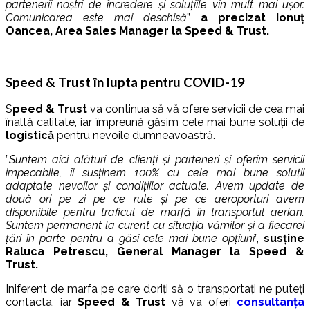
partenerii noștri de încredere și soluțiile vin mult mai ușor.
Comunicarea este mai deschisă
”,
a precizat Ionuț
Oancea, Area Sales Manager la Speed & Trust.
Speed & Trust în lupta pentru COVID-19
S
peed & Trust
va continua să vă ofere servicii de cea mai
înaltă calitate, iar împreună găsim cele mai bune soluții de
logistică
pentru nevoile dumneavoastră.
”
Suntem aici alături de clienți și parteneri și oferim servicii
impecabile, îi susținem 100% cu cele mai bune soluții
adaptate nevoilor și condițiilor actuale. Avem update de
două ori pe zi pe ce rute și pe ce aeroporturi avem
disponibile pentru traficul de marfă în transportul aerian.
Suntem permanent la curent cu situația vămilor și a fiecarei
țări în parte pentru a găsi cele mai bune opțiuni
”,
susține
Raluca Petrescu, General Manager la Speed &
Trust.
Iniferent de marfa pe care doriți să o transportați ne puteți
contacta, iar
Speed & Trust
vă va oferi
consultanța