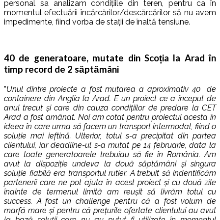
personal sa analizam condițiile din teren, pentru ca în
momentul efectuării încărcărilor/descărcărilor să nu avem
impedimente, fiind vorba de stații de înaltă tensiune.
40 de generatoare, mutate din Scoția la Arad în
timp record de 2 săptămâni
”
Unul dintre proiecte a fost mutarea a aproximativ 40 de
containere din Anglia la Arad. E un proiect ce a început de
anul trecut și care din cauza condițiilor de predare la CET
Arad a fost amânat. Noi am cotat pentru proiectul acesta în
ideea în care urma să facem un transport intermodal, fiind o
soluție mai ieftină. Ulterior, totul s-a precipitat din partea
clientului, iar deadline-ul s-a mutat pe 14 februarie, data la
care toate generatoarele trebuiau să fie în România. Am
avut la dispoziție undeva la două săptămâni și singura
soluție fiabilă era transportul rutier. A trebuit să indentificăm
partenerii care ne pot ajuta în acest proiect și cu două zile
înainte de termenul limită am reușit să livrăm totul cu
success. A fost un challenge pentru că a fost volum de
marfă mare și pentru că prețurile ofertate clientului au avut
la bază soluții care nu au putut fi utilizate în momentul