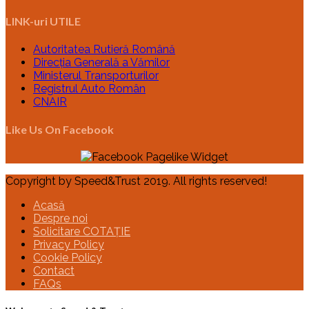
LINK-uri UTILE
Autoritatea Rutieră Română
Direcția Generală a Vămilor
Ministerul Transporturilor
Registrul Auto Român
CNAIR
Like Us On Facebook
Copyright by Speed&Trust 2019. All rights reserved!
Acasă
Despre noi
Solicitare COTAȚIE
Privacy Policy
Cookie Policy
Contact
FAQs