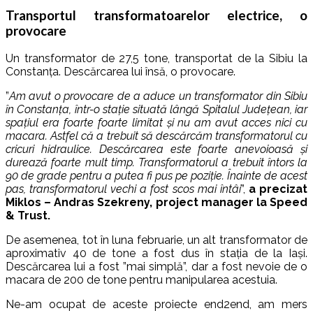
Transportul transformatoarelor electrice, o
provocare
Un transformator de 27,5 tone, transportat de la Sibiu la
Constanța. Descărcarea lui însă, o provocare.
”
Am avut o provocare de a aduce un transformator din Sibiu
în Constanța, într-o stație situată lângă Spitalul Județean, iar
spațiul era foarte foarte limitat și nu am avut acces nici cu
macara. Astfel că a trebuit să descărcăm transformatorul cu
cricuri hidraulice. Descărcarea este foarte anevoioasă și
durează foarte mult timp. Transformatorul a trebuit întors la
90 de grade pentru a putea fi pus pe poziție. Înainte de acest
pas, transformatorul vechi a fost scos mai întâi
”,
a precizat
Miklos – Andras Szekreny, project manager la Speed
& Trust.
De asemenea, tot în luna februarie, un alt transformator de
aproximativ 40 de tone a fost dus în stația de la Iași.
Descărcarea lui a fost ”mai simplă”, dar a fost nevoie de o
macara de 200 de tone pentru manipularea acestuia.
Ne-am ocupat de aceste proiecte end2end, am mers