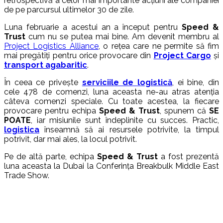
retrospectivă a celor mai importante acțiuni ale companiei
de pe parcursul ultimelor 30 de zile.
Luna februarie a acestui an a început pentru
Speed &
Trust
cum nu se putea mai bine. Am devenit membru al
Project Logistics Alliance
, o rețea care ne permite să fim
mai pregătiți pentru orice provocare din
Project Cargo
și
transport agabaritic
.
În ceea ce privește
serviciile de logistică
, ei bine, din
cele 478 de comenzi, luna aceasta ne-au atras atenția
câteva comenzi speciale. Cu toate acestea, la fiecare
provocare pentru echipa
Speed & Trust
, spunem că
SE
POATE
, iar misiunile sunt îndeplinite cu succes. Practic,
logistica
înseamnă să ai resursele potrivite, la timpul
potrivit, dar mai ales, la locul potrivit.
Pe de altă parte, echipa
Speed & Trust
a fost prezentă
luna aceasta la Dubai la Conferința Breakbulk Middle East
Trade Show.