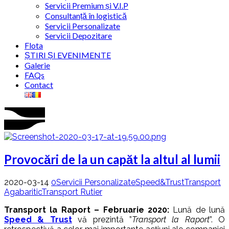
Servicii Premium și V.I.P
Consultanță în logistică
Servicii Personalizate
Servicii Depozitare
Flota
ȘTIRI ȘI EVENIMENTE
Galerie
FAQs
Contact
Provocări de la un capăt la altul al lumii
2020-03-14
0
Servicii Personalizate
Speed&Trust
Transport
Agabaritic
Transport Rutier
Transport la Raport – Februarie 2020:
Lună de lună
Speed & Trust
vă prezintă ”
Transport la Raport
”. O