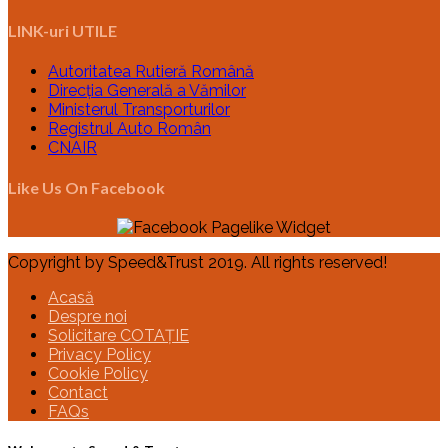
LINK-uri UTILE
Autoritatea Rutieră Română
Direcția Generală a Vămilor
Ministerul Transporturilor
Registrul Auto Român
CNAIR
Like Us On Facebook
Copyright by Speed&Trust 2019. All rights reserved!
Acasă
Despre noi
Solicitare COTAȚIE
Privacy Policy
Cookie Policy
Contact
FAQs