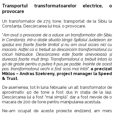
Transportul transformatoarelor electrice, o
provocare
Un transformator de 27,5 tone, transportat de la Sibiu la
Constanța. Descărcarea lui însă, o provocare.
”
Am avut o provocare de a aduce un transformator din Sibiu
în Constanța, într-o stație situată lângă Spitalul Județean, iar
spațiul era foarte foarte limitat și nu am avut acces nici cu
macara. Astfel că a trebuit să descărcăm transformatorul cu
cricuri hidraulice. Descărcarea este foarte anevoioasă și
durează foarte mult timp. Transformatorul a trebuit întors la
90 de grade pentru a putea fi pus pe poziție. Înainte de acest
pas, transformatorul vechi a fost scos mai întâi
”,
a precizat
Miklos – Andras Szekreny, project manager la Speed
& Trust.
De asemenea, tot în luna februarie, un alt transformator de
aproximativ 40 de tone a fost dus în stația de la Iași.
Descărcarea lui a fost ”mai simplă”, dar a fost nevoie de o
macara de 200 de tone pentru manipularea acestuia.
Ne-am ocupat de aceste proiecte end2end, am mers