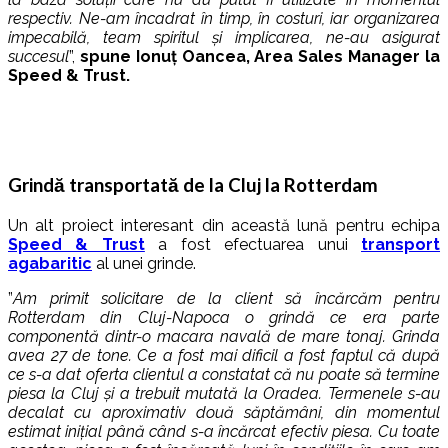
respectiv. Ne-am încadrat în timp, în costuri, iar organizarea
impecabilă, team spiritul și implicarea, ne-au asigurat
succesul
”,
spune Ionuț Oancea, Area Sales Manager la
Speed & Trust.
Grindă transportată de la Cluj la Rotterdam
Un alt proiect interesant din această lună pentru echipa
Speed & Trust
a fost efectuarea unui
transport
agabaritic
al unei grinde.
”
Am primit solicitare de la client să încărcăm pentru
Rotterdam din Cluj-Napoca o grindă ce era parte
componentă dintr-o macara navală de mare tonaj. Grinda
avea 27 de tone. Ce a fost mai dificil a fost faptul că după
ce s-a dat oferta clientul a constatat că nu poate să termine
piesa la Cluj și a trebuit mutată la Oradea. Termenele s-au
decalat cu aproximativ două săptămâni, din momentul
estimat inițial până când s-a încărcat efectiv piesa. Cu toate