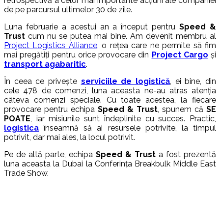
retrospectivă a celor mai importante acțiuni ale companiei
de pe parcursul ultimelor 30 de zile.
Luna februarie a acestui an a început pentru
Speed &
Trust
cum nu se putea mai bine. Am devenit membru al
Project Logistics Alliance
, o rețea care ne permite să fim
mai pregătiți pentru orice provocare din
Project Cargo
și
transport agabaritic
.
În ceea ce privește
serviciile de logistică
, ei bine, din
cele 478 de comenzi, luna aceasta ne-au atras atenția
câteva comenzi speciale. Cu toate acestea, la fiecare
provocare pentru echipa
Speed & Trust
, spunem că
SE
POATE
, iar misiunile sunt îndeplinite cu succes. Practic,
logistica
înseamnă să ai resursele potrivite, la timpul
potrivit, dar mai ales, la locul potrivit.
Pe de altă parte, echipa
Speed & Trust
a fost prezentă
luna aceasta la Dubai la Conferința Breakbulk Middle East
Trade Show.