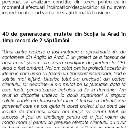
personal sa analizam condițiile din teren, pentru ca în
momentul efectuării încărcărilor/descărcărilor să nu avem
impedimente, fiind vorba de stații de înaltă tensiune.
40 de generatoare, mutate din Scoția la Arad în
timp record de 2 săptămâni
”
Unul dintre proiecte a fost mutarea a aproximativ 40 de
containere din Anglia la Arad. E un proiect ce a început de
anul trecut și care din cauza condițiilor de predare la CET
Arad a fost amânat. Noi am cotat pentru proiectul acesta în
ideea în care urma să facem un transport intermodal, fiind o
soluție mai ieftină. Ulterior, totul s-a precipitat din partea
clientului, iar deadline-ul s-a mutat pe 14 februarie, data la
care toate generatoarele trebuiau să fie în România. Am
avut la dispoziție undeva la două săptămâni și singura
soluție fiabilă era transportul rutier. A trebuit să indentificăm
partenerii care ne pot ajuta în acest proiect și cu două zile
înainte de termenul limită am reușit să livrăm totul cu
success. A fost un challenge pentru că a fost volum de
marfă mare și pentru că prețurile ofertate clientului au avut
la bază soluții care nu au putut fi utilizate în momentul