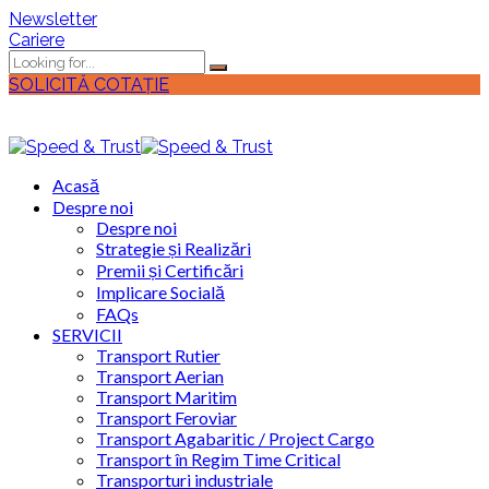
Newsletter
Cariere
SOLICITĂ COTAȚIE
Acasă
Despre noi
Despre noi
Strategie și Realizări
Premii și Certificări
Implicare Socială
FAQs
SERVICII
Transport Rutier
Transport Aerian
Transport Maritim
Transport Feroviar
Transport Agabaritic / Project Cargo
Transport în Regim Time Critical
Transporturi industriale