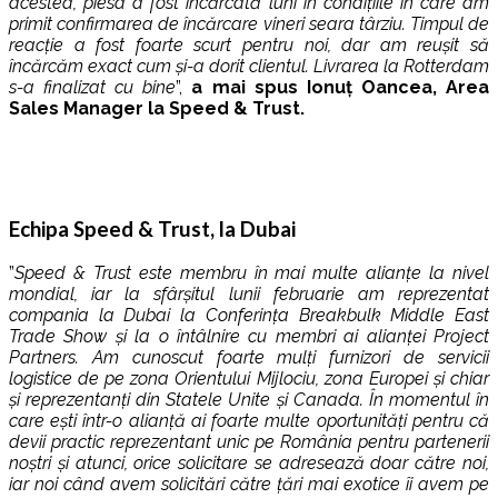
acestea, piesa a fost încărcată luni în condițiile în care am
primit confirmarea de încărcare vineri seara târziu. Timpul de
reacție a fost foarte scurt pentru noi, dar am reușit să
încărcăm exact cum și-a dorit clientul. Livrarea la Rotterdam
s-a finalizat cu bine
”,
a mai spus Ionuț Oancea, Area
Sales Manager la Speed & Trust.
Echipa Speed & Trust, la Dubai
”
Speed & Trust este membru în mai multe alianțe la nivel
mondial, iar la sfârșitul lunii februarie am reprezentat
compania la Dubai la Conferința Breakbulk Middle East
Trade Show și la o întâlnire cu membri ai alianței Project
Partners. Am cunoscut foarte mulți furnizori de servicii
logistice de pe zona Orientului Mijlociu, zona Europei și chiar
și reprezentanți din Statele Unite și Canada. În momentul în
care ești într-o alianță ai foarte multe oportunități pentru că
devii practic reprezentant unic pe România pentru partenerii
noștri și atunci, orice solicitare se adresează doar către noi,
iar noi când avem solicitări către țări mai exotice îi avem pe