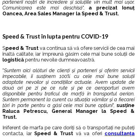
partenerii noștri de încredere și soluțiile vin mult mai ușor.
Comunicarea este mai deschisă
”,
a precizat Ionuț
Oancea, Area Sales Manager la Speed & Trust.
Speed & Trust în lupta pentru COVID-19
S
peed & Trust
va continua să vă ofere servicii de cea mai
înaltă calitate, iar împreună găsim cele mai bune soluții de
logistică
pentru nevoile dumneavoastră.
”
Suntem aici alături de clienți și parteneri și oferim servicii
impecabile, îi susținem 100% cu cele mai bune soluții
adaptate nevoilor și condițiilor actuale. Avem update de
două ori pe zi pe ce rute și pe ce aeroporturi avem
disponibile pentru traficul de marfă în transportul aerian.
Suntem permanent la curent cu situația vămilor și a fiecarei
țări în parte pentru a găsi cele mai bune opțiuni
”,
susține
Raluca Petrescu, General Manager la Speed &
Trust.
Iniferent de marfa pe care doriți să o transportați ne puteți
contacta, iar
Speed & Trust
vă va oferi
consultanța