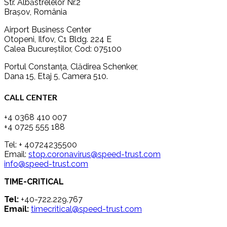
Str. Albăstrelelor Nr.2
Brașov, România
Airport Business Center
Otopeni, Ilfov, C1 Bldg. 224 E
Calea Bucureștilor, Cod: 075100
Portul Constanța, Clădirea Schenker,
Dana 15, Etaj 5, Camera 510.
CALL CENTER
+4 0368 410 007
+4 0725 555 188‬
Tel: + 40724235500
Email:
stop.coronavirus@speed-trust.com
info@speed-trust.com
TIME-CRITICAL
Tel:
+40-722.229.767
Email:
timecritical@speed-trust.com