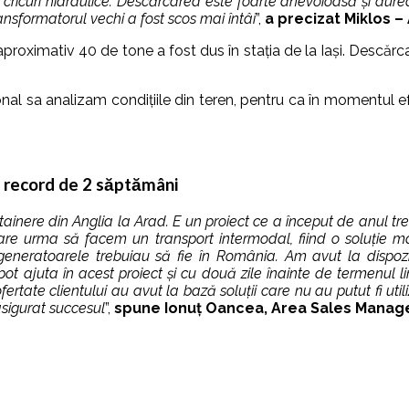
ricuri hidraulice. Descărcarea este foarte anevoioasă și durea
ansformatorul vechi a fost scos mai întâi
”,
a precizat Miklos 
proximativ 40 de tone a fost dus în stația de la Iași. Descărc
 sa analizam condițiile din teren, pentru ca în momentul efe
p record de 2 săptămâni
inere din Anglia la Arad. E un proiect ce a început de anul tre
 urma să facem un transport intermodal, fiind o soluție mai ieft
generatoarele trebuiau să fie în România. Am avut la dispozi
e pot ajuta în acest proiect și cu două zile înainte de termenul 
rtate clientului au avut la bază soluții care nu au putut fi util
asigurat succesul
”,
spune Ionuț Oancea, Area Sales Manage