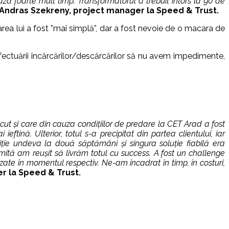
ză foarte mult timp. Transformatorul a trebuit întors la 90 de
– Andras Szekreny, project manager la Speed & Trust.
area lui a fost ”mai simplă”, dar a fost nevoie de o macara de
ctuării încărcărilor/descărcărilor să nu avem impedimente,
cut și care din cauza condițiilor de predare la CET Arad a fost
ină. Ulterior, totul s-a precipitat din partea clientului, iar
ție undeva la două săptămâni și singura soluție fiabilă era
limită am reușit să livrăm totul cu success. A fost un challenge
izate în momentul respectiv. Ne-am încadrat în timp, în costuri,
r la Speed & Trust.