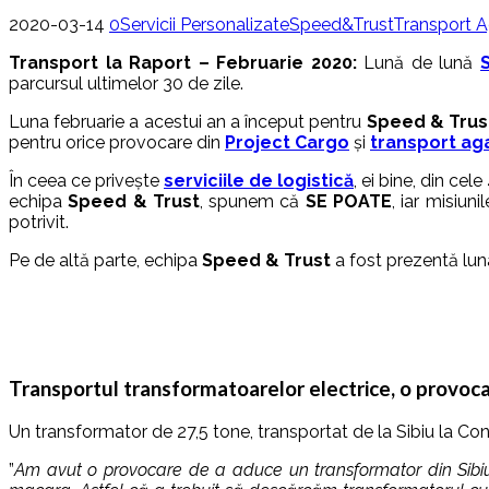
2020-03-14
0
Servicii Personalizate
Speed&Trust
Transport A
Transport la Raport – Februarie 2020:
Lună de lună
parcursul ultimelor 30 de zile.
Luna februarie a acestui an a început pentru
Speed & Trus
pentru orice provocare din
Project Cargo
și
transport aga
În ceea ce privește
serviciile de logistică
, ei bine, din ce
echipa
Speed & Trust
, spunem că
SE POATE
, iar misiun
potrivit.
Pe de altă parte, echipa
Speed & Trust
a fost prezentă lun
Transportul transformatoarelor electrice, o provoc
Un transformator de 27,5 tone, transportat de la Sibiu la Con
”
Am avut o provocare de a aduce un transformator din Sibiu în