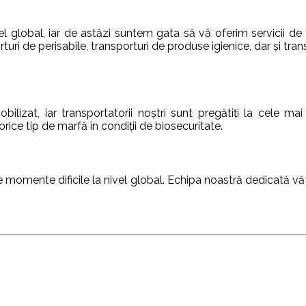
el global, iar de astăzi suntem gata să vă oferim servicii de
turi de perisabile, transporturi de produse igienice, dar și tra
ilizat, iar transportatorii noștri sunt pregătiți la cele ma
ice tip de marfă în condiții de biosecuritate.
te momente dificile la nivel global. Echipa noastră dedicată 