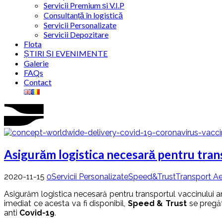
Servicii Premium și V.I.P
Consultanță în logistică
Servicii Personalizate
Servicii Depozitare
Flota
ȘTIRI ȘI EVENIMENTE
Galerie
FAQs
Contact
Asigurăm logistica necesară pentru tran
2020-11-15
0
Servicii Personalizate
Speed&Trust
Transport Ae
Asigurăm logistica necesară pentru transportul vaccinului a
imediat ce acesta va fi disponibil,
Speed & Trust
se pregăt
anti
Covid-19
.