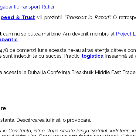
gabaritic
Transport Rutier
Speed & Trust
vă prezintă ”
Transport la Raport
”. O retros
t
cum nu se putea mai bine. Am devenit membru al
Project L
baritic
.
le 478 de comenzi, luna aceasta ne-au atras atenția câteva co
ile sunt îndeplinite cu succes. Practic,
logistica
înseamnă să ai 
a aceasta la Dubai la Conferința Breakbulk Middle East Trad
are
stanța. Descărcarea lui însă, o provocare.
 Constanța, într-o stație situată lângă Spitalul Județean, iar