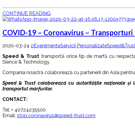
CONTINUE READING
COVID-19 – Coronavirus – Transporturi b
2020-03-24
0
Evenimente
Servicii Personalizate
Speed&Trus
Speed & Trust
transportă orice tip de marfă cu respectar
Sience & Technology.
Compania noastră colaborează cu partenerii din Asia pentru ac
Speed & Trust colaborează cu autoritățile naționale și in
transportul mărfurilor.
CONTACT:
Tel: + 40724235500
Email:
stop.coronavirus@speed-trust.com