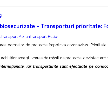
iosecurizate – Transporturi prioritate: 
t
Transport Aerian
Transport Rutier
ea normelor de protecție împotriva coronavirus. Prioritate l
hiziționarea și livrarea de măști de protecție, dezinfectanți ș
ternaționale, iar transporturile sunt efectuate pe coridoa