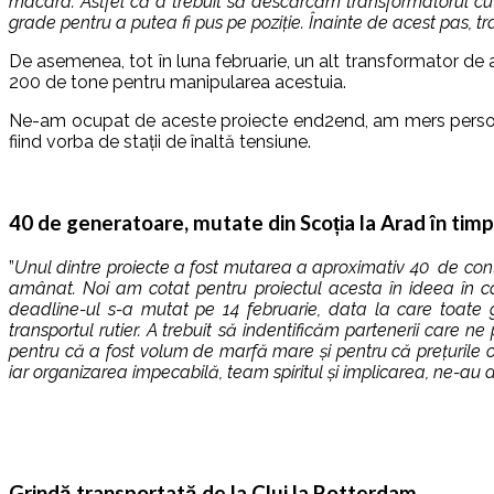
macara. Astfel că a trebuit să descărcăm transformatorul cu c
grade pentru a putea fi pus pe poziție. Înainte de acest pas, tr
De asemenea, tot în luna februarie, un alt transformator de a
200 de tone pentru manipularea acestuia.
Ne-am ocupat de aceste proiecte end2end, am mers personal
fiind vorba de stații de înaltă tensiune.
40 de generatoare, mutate din Scoția la Arad în tim
”
Unul dintre proiecte a fost mutarea a aproximativ 40 de conta
amânat. Noi am cotat pentru proiectul acesta în ideea în care
deadline-ul s-a mutat pe 14 februarie, data la care toate 
transportul rutier. A trebuit să indentificăm partenerii care n
pentru că a fost volum de marfă mare și pentru că prețurile ofe
iar organizarea impecabilă, team spiritul și implicarea, ne-au 
Grindă transportată de la Cluj la Rotterdam