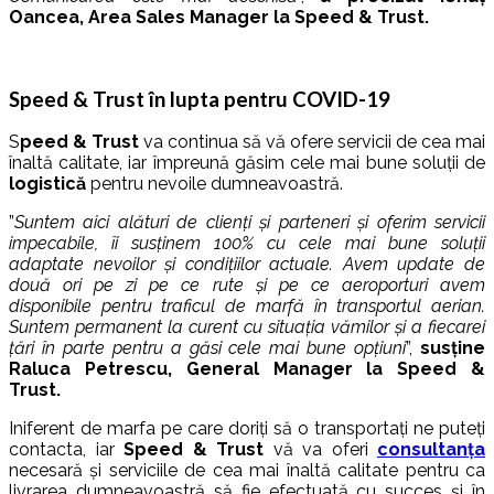
Oancea, Area Sales Manager la Speed & Trust.
Speed & Trust în lupta pentru COVID-19
S
peed & Trust
va continua să vă ofere servicii de cea mai
înaltă calitate, iar împreună găsim cele mai bune soluții de
logistică
pentru nevoile dumneavoastră.
”
Suntem aici alături de clienți și parteneri și oferim servicii
impecabile, îi susținem 100% cu cele mai bune soluții
adaptate nevoilor și condițiilor actuale. Avem update de
două ori pe zi pe ce rute și pe ce aeroporturi avem
disponibile pentru traficul de marfă în transportul aerian.
Suntem permanent la curent cu situația vămilor și a fiecarei
țări în parte pentru a găsi cele mai bune opțiuni
”,
susține
Raluca Petrescu, General Manager la Speed &
Trust.
Iniferent de marfa pe care doriți să o transportați ne puteți
contacta, iar
Speed & Trust
vă va oferi
consultanța
necesară și serviciile de cea mai înaltă calitate pentru ca
livrarea dumneavoastră să fie efectuată cu succes și în