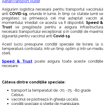
Aerian
Transport Rutier
Asigurăm logistica necesară pentru transportul vaccinului
anti
COVID-19
, oriunde în lume. În timp ce statele lumii se
pregătesc să primească cel mai așteptat vaccin al
momentului, imediat ce acesta va fi disponibil,
Speed &
Trust
se pregătește pentru a asigura infrastructura
necesară transportului excepțional și în condiții de maximă
siguranță pentru vaccinul anti
Covid-19
.
Acest lucru presupune condiții speciale de livrare, la o
temperatură controlată, într-un timp optim și într-un mediu
steril.
Speed & Trust
poate asigura toate aceste condițiile
necesare.
Câteva dintre condițiile speciale:
transport la temperaturi de -70, -75, -80 grade
Celsius.
vaccinul se păstrează în gheață uscată.
condiții speciale și sterile de manipulare.