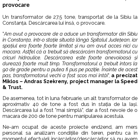
provocare
Un transformator de 27,5 tone, transportat de la Sibiu la
Constanța. Descărcarea lui însă, o provocare.
”
Am avut o provocare de a aduce un transformator din Sibiu
în Constanța, într-o stație situată lângă Spitalul Județean, iar
spațiul era foarte foarte limitat și nu am avut acces nici cu
macara. Astfel că a trebuit să descărcăm transformatorul cu
cricuri hidraulice. Descărcarea este foarte anevoioasă și
durează foarte mult timp. Transformatorul a trebuit întors la
90 de grade pentru a putea fi pus pe poziție. Înainte de acest
pas, transformatorul vechi a fost scos mai întâi
”,
a precizat
Miklos – Andras Szekreny, project manager la Speed
& Trust.
De asemenea, tot în luna februarie, un alt transformator de
aproximativ 40 de tone a fost dus în stația de la Iași.
Descărcarea lui a fost ”mai simplă”, dar a fost nevoie de o
macara de 200 de tone pentru manipularea acestuia.
Ne-am ocupat de aceste proiecte end2end, am mers
personal sa analizam condițiile din teren, pentru ca în
momentul efectuării încărcărilor/descărcărilor să nu avem