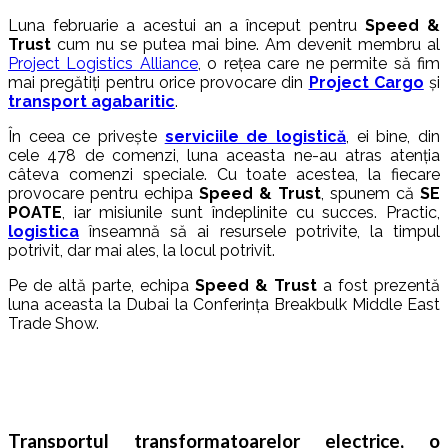
Luna februarie a acestui an a început pentru
Speed &
Trust
cum nu se putea mai bine. Am devenit membru al
Project Logistics Alliance
, o rețea care ne permite să fim
mai pregătiți pentru orice provocare din
Project Cargo
și
transport agabaritic
.
În ceea ce privește
serviciile de logistică
, ei bine, din
cele 478 de comenzi, luna aceasta ne-au atras atenția
câteva comenzi speciale. Cu toate acestea, la fiecare
provocare pentru echipa
Speed & Trust
, spunem că
SE
POATE
, iar misiunile sunt îndeplinite cu succes. Practic,
logistica
înseamnă să ai resursele potrivite, la timpul
potrivit, dar mai ales, la locul potrivit.
Pe de altă parte, echipa
Speed & Trust
a fost prezentă
luna aceasta la Dubai la Conferința Breakbulk Middle East
Trade Show.
Transportul transformatoarelor electrice, o