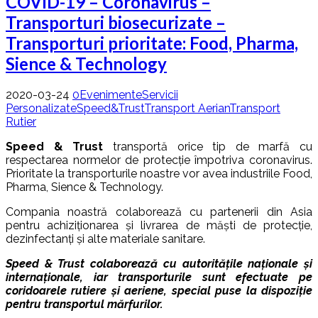
COVID-19 – Coronavirus –
Transporturi biosecurizate –
Transporturi prioritate: Food, Pharma,
Sience & Technology
2020-03-24
0
Evenimente
Servicii
Personalizate
Speed&Trust
Transport Aerian
Transport
Rutier
Speed & Trust
transportă orice tip de marfă cu
respectarea normelor de protecție împotriva coronavirus.
Prioritate la transporturile noastre vor avea industriile Food,
Pharma, Sience & Technology.
Compania noastră colaborează cu partenerii din Asia
pentru achiziționarea și livrarea de măști de protecție,
dezinfectanți și alte materiale sanitare.
Speed & Trust colaborează cu autoritățile naționale și
internaționale, iar transporturile sunt efectuate pe
coridoarele rutiere și aeriene, special puse la dispoziție
pentru transportul mărfurilor.