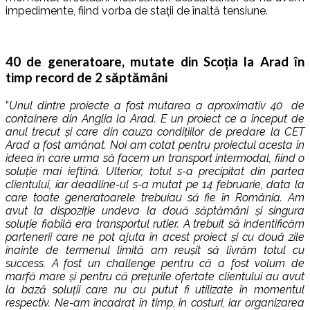
impedimente, fiind vorba de stații de înaltă tensiune.
40 de generatoare, mutate din Scoția la Arad în
timp record de 2 săptămâni
”
Unul dintre proiecte a fost mutarea a aproximativ 40 de
containere din Anglia la Arad. E un proiect ce a început de
anul trecut și care din cauza condițiilor de predare la CET
Arad a fost amânat. Noi am cotat pentru proiectul acesta în
ideea în care urma să facem un transport intermodal, fiind o
soluție mai ieftină. Ulterior, totul s-a precipitat din partea
clientului, iar deadline-ul s-a mutat pe 14 februarie, data la
care toate generatoarele trebuiau să fie în România. Am
avut la dispoziție undeva la două săptămâni și singura
soluție fiabilă era transportul rutier. A trebuit să indentificăm
partenerii care ne pot ajuta în acest proiect și cu două zile
înainte de termenul limită am reușit să livrăm totul cu
success. A fost un challenge pentru că a fost volum de
marfă mare și pentru că prețurile ofertate clientului au avut
la bază soluții care nu au putut fi utilizate în momentul
respectiv. Ne-am încadrat în timp, în costuri, iar organizarea