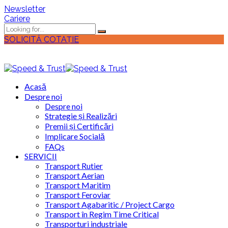
Newsletter
Cariere
SOLICITĂ COTAȚIE
Acasă
Despre noi
Despre noi
Strategie și Realizări
Premii și Certificări
Implicare Socială
FAQs
SERVICII
Transport Rutier
Transport Aerian
Transport Maritim
Transport Feroviar
Transport Agabaritic / Project Cargo
Transport în Regim Time Critical
Transporturi industriale