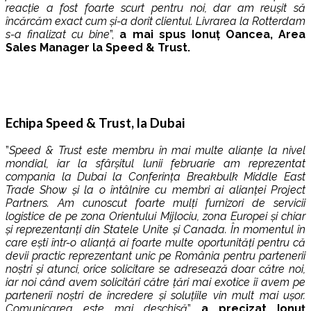
reacție a fost foarte scurt pentru noi, dar am reușit să
încărcăm exact cum și-a dorit clientul. Livrarea la Rotterdam
s-a finalizat cu bine
”,
a mai spus Ionuț Oancea, Area
Sales Manager la Speed & Trust.
Echipa Speed & Trust, la Dubai
”
Speed & Trust este membru în mai multe alianțe la nivel
mondial, iar la sfârșitul lunii februarie am reprezentat
compania la Dubai la Conferința Breakbulk Middle East
Trade Show și la o întâlnire cu membri ai alianței Project
Partners. Am cunoscut foarte mulți furnizori de servicii
logistice de pe zona Orientului Mijlociu, zona Europei și chiar
și reprezentanți din Statele Unite și Canada. În momentul în
care ești într-o alianță ai foarte multe oportunități pentru că
devii practic reprezentant unic pe România pentru partenerii
noștri și atunci, orice solicitare se adresează doar către noi,
iar noi când avem solicitări către țări mai exotice îi avem pe
partenerii noștri de încredere și soluțiile vin mult mai ușor.
Comunicarea este mai deschisă
”,
a precizat Ionuț