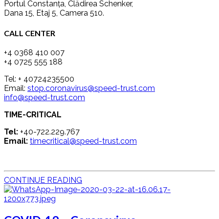
Portul Constanța, Clădirea Schenker,
Dana 15, Etaj 5, Camera 510.
CALL CENTER
+4 0368 410 007
+4 0725 555 188‬
Tel: + 40724235500
Email:
stop.coronavirus@speed-trust.com
info@speed-trust.com
TIME-CRITICAL
Tel:
+40-722.229.767
Email:
timecritical@speed-trust.com
CONTINUE READING