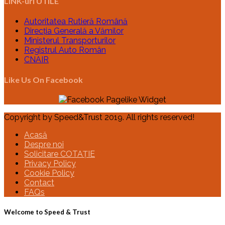
LINK-uri UTILE
Autoritatea Rutieră Română
Direcția Generală a Vămilor
Ministerul Transporturilor
Registrul Auto Român
CNAIR
Like Us On Facebook
Copyright by Speed&Trust 2019. All rights reserved!
Acasă
Despre noi
Solicitare COTAȚIE
Privacy Policy
Cookie Policy
Contact
FAQs
Welcome to Speed & Trust