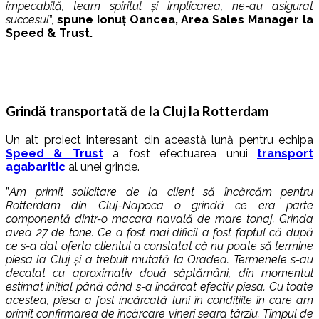
impecabilă, team spiritul și implicarea, ne-au asigurat
succesul
”,
spune Ionuț Oancea, Area Sales Manager la
Speed & Trust.
Grindă transportată de la Cluj la Rotterdam
Un alt proiect interesant din această lună pentru echipa
Speed & Trust
a fost efectuarea unui
transport
agabaritic
al unei grinde.
”
Am primit solicitare de la client să încărcăm pentru
Rotterdam din Cluj-Napoca o grindă ce era parte
componentă dintr-o macara navală de mare tonaj. Grinda
avea 27 de tone. Ce a fost mai dificil a fost faptul că după
ce s-a dat oferta clientul a constatat că nu poate să termine
piesa la Cluj și a trebuit mutată la Oradea. Termenele s-au
decalat cu aproximativ două săptămâni, din momentul
estimat inițial până când s-a încărcat efectiv piesa. Cu toate
acestea, piesa a fost încărcată luni în condițiile în care am
primit confirmarea de încărcare vineri seara târziu. Timpul de