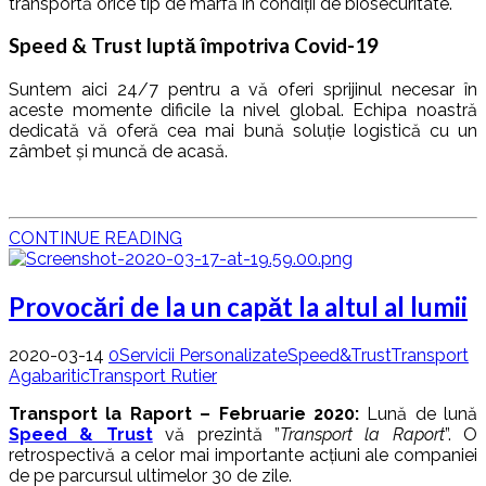
transportă orice tip de marfă în condiții de biosecuritate.
Speed & Trust luptă împotriva Covid-19
Suntem aici 24/7 pentru a vă oferi sprijinul necesar în
aceste momente dificile la nivel global. Echipa noastră
dedicată vă oferă cea mai bună soluție logistică cu un
zâmbet și muncă de acasă.
CONTINUE READING
Provocări de la un capăt la altul al lumii
2020-03-14
0
Servicii Personalizate
Speed&Trust
Transport
Agabaritic
Transport Rutier
Transport la Raport – Februarie 2020:
Lună de lună
Speed & Trust
vă prezintă ”
Transport la Raport
”. O
retrospectivă a celor mai importante acțiuni ale companiei
de pe parcursul ultimelor 30 de zile.