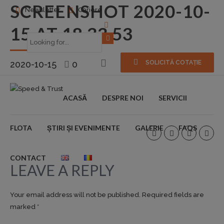
SCREENSHOT 2020-10-
Newsletter
Cariere
15 AT 18.33.53
2020-10-15
0
SOLICITĂ COTAȚIE
ACASĂ
DESPRE NOI
SERVICII
FLOTA
ȘTIRI ȘI EVENIMENTE
GALERIE
FAQS
CONTACT
LEAVE A REPLY
Your email address will not be published. Required fields are
marked *