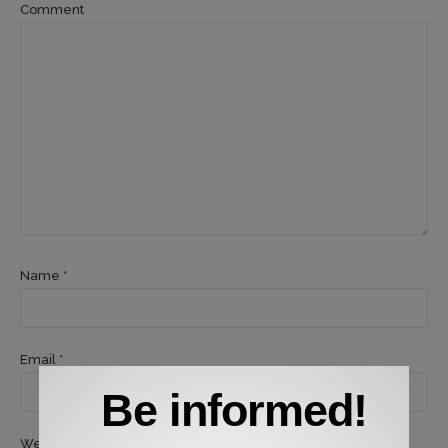
Comment
Name *
Email *
Be informed!
Website