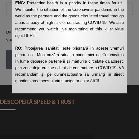
ENG:
Protecting health is a priority in these times for us.
We monitor the situation of the Coronavirus pandemic in the
world as the partners and the goods circulated travel through
areas already at high risk of contracting COVID-19. We also
recommend you watch live monitoring of this killer virus
By using this form you agree with the storage and handling of
right
HERE
!
your data by this website.
*
RO:
Protejarea sănătății este prioritară în aceste vremuri
pentru noi. Monitorizăm situația pandemiei de Coronavirus
POST COMMENT
în lume deoarece partenerii și mărfurile circulate călătoresc
prin zone deja cu risc ridicat de contractare a COVID-19. Vă
recomandăm și pe dumneavoastră să urmăriți în direct
monitorizarea acestui virus ucigator chiar
AICI
!
DESCOPERĂ SPEED & TRUST