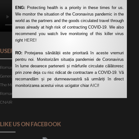
ENG:
Protecting health is a priority in these times for us.
We monitor the situation of the Coronavirus pandemic in the
world as the partners and the goods circulated travel through
areas already at high risk of contracting COVID-19. We also
recommend you watch live monitoring of this killer virus
right
HERE
!
USEFUL LINKS
RO:
Protejarea sănătății este prioritară în aceste vremuri
pentru noi. Monitorizăm situația pandemiei de Coronavirus
în lume deoarece partenerii și mărfurile circulate călătoresc
Romanian Road Authority
prin zone deja cu risc ridicat de contractare a COVID-19. Vă
General Customs Directorate
recomandăm și pe dumneavoastră să urmăriți în direct
The Ministry of Transport
monitorizarea acestui virus ucigator chiar
AICI
!
Romanian Auto Register
CNAIR
LIKE US ON FACEBOOK