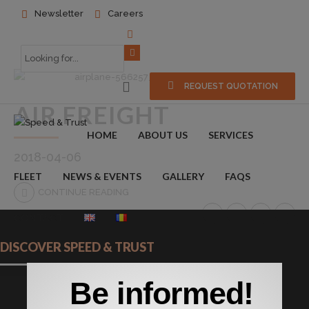
Newsletter
Careers
REQUEST QUOTATION
AIR FREIGHT
HOME
ABOUT US
SERVICES
2018-04-06
FLEET
NEWS & EVENTS
GALLERY
FAQS
CONTINUE READING
CONTACT
DISCOVER SPEED & TRUST
Be informed!