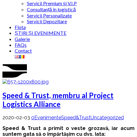
Servicii Premium și V.I.P
Consultanță în logistică
Servicii Personalizate
Servicii Depozitare
Flota
ȘTIRI ȘI EVENIMENTE
Galerie
FAQs
Contact
Speed ​​& Trust, membru al Project
Logistics Alliance
2020-02-03
0
Evenimente
Speed&Trust
Uncategorized
Speed ​​& Trust a primit o veste grozavă, iar acum
suntem gata să o împărtășim cu dvs. Iata: