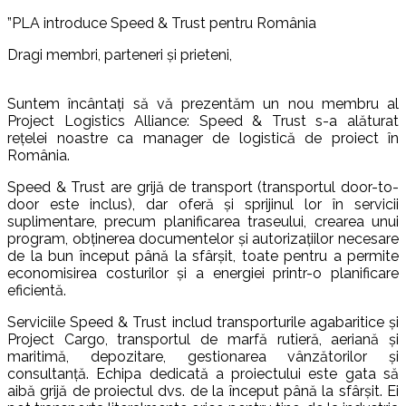
”PLA introduce Speed ​​& Trust pentru România
Dragi membri, parteneri și prieteni,
Suntem încântați să vă prezentăm un nou membru al
Project Logistics Alliance: Speed ​​& Trust s-a alăturat
rețelei noastre ca manager de logistică de proiect în
România.
Speed ​​& Trust are grijă de transport (transportul door-to-
door este inclus), dar oferă și sprijinul lor în servicii
suplimentare, precum planificarea traseului, crearea unui
program, obținerea documentelor și autorizațiilor necesare
de la bun început până la sfârșit, toate pentru a permite
economisirea costurilor și a energiei printr-o planificare
eficientă.
Serviciile Speed ​​& Trust includ transporturile agabaritice și
Project Cargo, transportul de marfă rutieră, aeriană și
maritimă, depozitare, gestionarea vânzătorilor și
consultanță. Echipa dedicată a proiectului este gata să
aibă grijă de proiectul dvs. de la început până la sfârșit. Ei