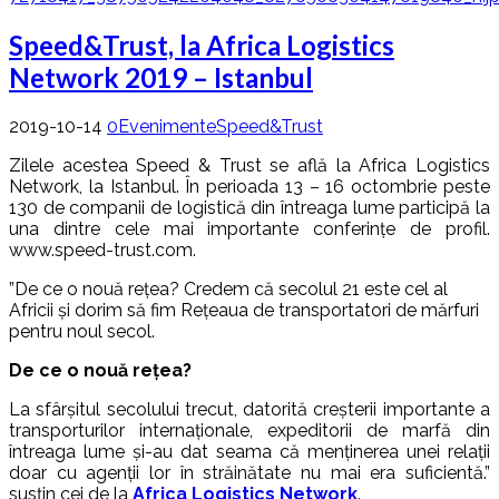
Speed&Trust, la Africa Logistics
Network 2019 – Istanbul
2019-10-14
0
Evenimente
Speed&Trust
Zilele acestea Speed & Trust se află la Africa Logistics
Network, la Istanbul. În perioada 13 – 16 octombrie peste
130 de companii de logistică din întreaga lume participă la
una dintre cele mai importante conferințe de profil.
www.speed-trust.com.
”De ce o nouă rețea? Credem că secolul 21 este cel al
Africii și dorim să fim Rețeaua de transportatori de mărfuri
pentru noul secol.
De ce o nouă rețea?
La sfârșitul secolului trecut, datorită creșterii importante a
transporturilor internaționale, expeditorii de marfă din
întreaga lume și-au dat seama că menținerea unei relații
doar cu agenții lor în străinătate nu mai era suficientă.”
susțin cei de la
Africa Logistics Network
.