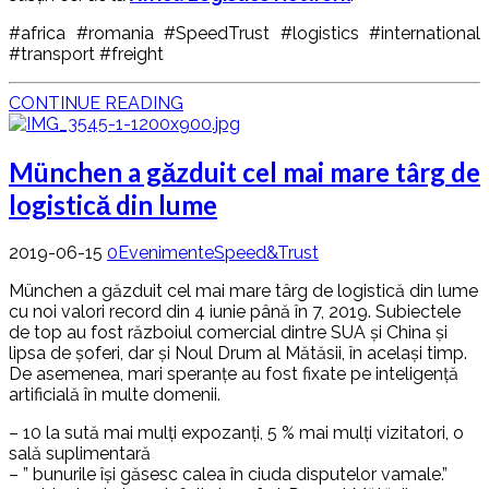
#africa
#romania
#SpeedTrust
#logistics
#international
#transport
#freight
CONTINUE READING
München a găzduit cel mai mare târg de
logistică din lume
2019-06-15
0
Evenimente
Speed&Trust
München a găzduit cel mai mare târg de logistică din lume
cu noi valori record din 4 iunie până în 7, 2019. Subiectele
de top au fost războiul comercial dintre SUA și China și
lipsa de șoferi, dar și Noul Drum al Mătăsii, în același timp.
De asemenea, mari speranțe au fost fixate pe inteligență
artificială în multe domenii.
– 10 la sută mai mulţi expozanţi, 5 % mai mulţi vizitatori, o
sală suplimentară
– ” bunurile îşi găsesc calea în ciuda disputelor vamale.”