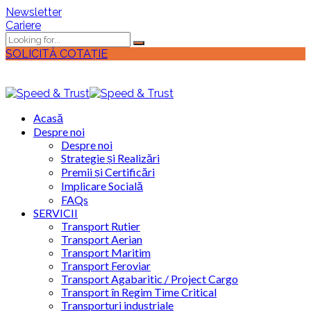
Newsletter
Cariere
SOLICITĂ COTAȚIE
Acasă
Despre noi
Despre noi
Strategie și Realizări
Premii și Certificări
Implicare Socială
FAQs
SERVICII
Transport Rutier
Transport Aerian
Transport Maritim
Transport Feroviar
Transport Agabaritic / Project Cargo
Transport în Regim Time Critical
Transporturi industriale