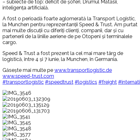
– subiecte de top: deficit de șoferi, Drumul Mătăsii,
inteligența artificială.
A fost o perioadă foarte aglomerată la Transport Logistic,
la Munchen pentru reprezentanții Speed ​​& Trust. Am purtat
mai multe discuții cu diferiți clienți, companii, dar și cu
partenerii de la liniile aeriene de pe Otopeni și terminalele
cargo.
Speed ​​& Trust a fost prezent la cel mai mare târg de
logistică, între 4 și 7 iunie, la Munchen, în Germania.
Găseşte mai multe pe
www.transportlogistic.de
www.speed-trust.com
#
transportlogistic
#
speedtrust
#
logistics
#
freight
#
internat