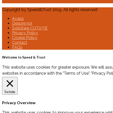
Copyright by Speed&Trust 2019. All rights reserved!
Acasă
Despre noi
Solicitare COTAȚIE
Privacy Policy
Cookie Policy
Contact
FAQs
Welcome to Speed & Trust
This website uses cookies for greater exposure. We will assu
websites in accordance with the "Terms of Use", "Privacy Pol
Închide
Privacy Overview
This website uses cookies to improve your experience whil