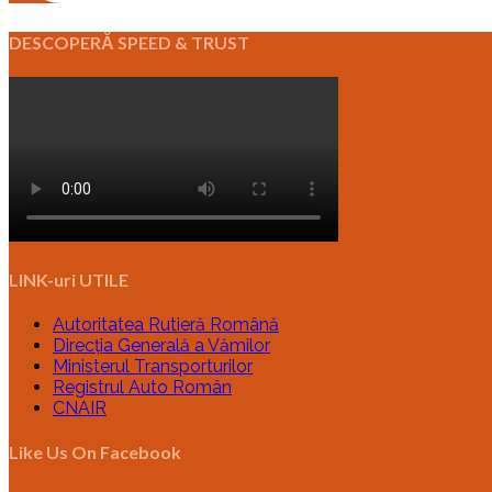
DESCOPERĂ SPEED & TRUST
LINK-uri UTILE
Autoritatea Rutieră Română
Direcția Generală a Vămilor
Ministerul Transporturilor
Registrul Auto Român
CNAIR
Like Us On Facebook