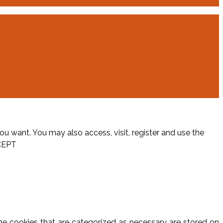
ou want. You may also access, visit, register and use the
CEPT
he cookies that are categorized as necessary are stored on