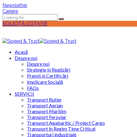
Newsletter
Cariere
SOLICITĂ COTAȚIE
Acasă
Despre noi
Despre noi
Strategie și Realizări
Premii și Certificări
Implicare Socială
FAQs
SERVICII
Transport Rutier
Transport Aerian
Transport Maritim
Transport Feroviar
Transport Agabaritic / Project Cargo
Transport în Regim Time Critical
Transporturi industriale