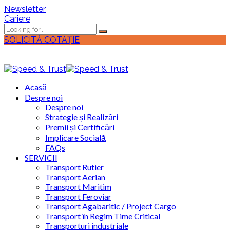
Newsletter
Cariere
SOLICITĂ COTAȚIE
Acasă
Despre noi
Despre noi
Strategie și Realizări
Premii și Certificări
Implicare Socială
FAQs
SERVICII
Transport Rutier
Transport Aerian
Transport Maritim
Transport Feroviar
Transport Agabaritic / Project Cargo
Transport în Regim Time Critical
Transporturi industriale