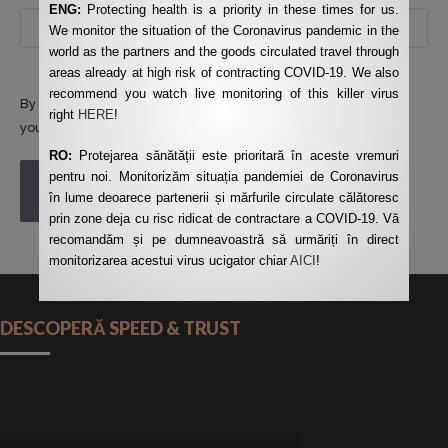
ENG:
Protecting health is a priority in these times for us.
We monitor the situation of the Coronavirus pandemic in the
world as the partners and the goods circulated travel through
areas already at high risk of contracting COVID-19. We also
recommend you watch live monitoring of this killer virus
By using this form you agree with the storage and handling of
right
HERE
!
your data by this website.
*
RO:
Protejarea sănătății este prioritară în aceste vremuri
pentru noi. Monitorizăm situația pandemiei de Coronavirus
POST COMMENT
în lume deoarece partenerii și mărfurile circulate călătoresc
prin zone deja cu risc ridicat de contractare a COVID-19. Vă
recomandăm și pe dumneavoastră să urmăriți în direct
monitorizarea acestui virus ucigator chiar
AICI
!
DESCOPERĂ SPEED & TRUST