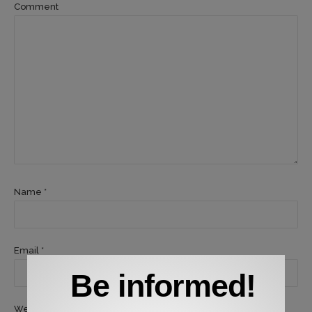
Comment
Name *
Email *
Be informed!
Website