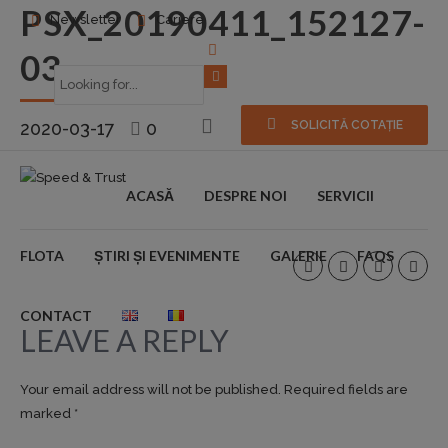
PSX_20190411_152127-
Newsletter
Cariere
03
2020-03-17
0
SOLICITĂ COTAȚIE
ACASĂ
DESPRE NOI
SERVICII
FLOTA
ȘTIRI ȘI EVENIMENTE
GALERIE
FAQS
CONTACT
LEAVE A REPLY
Your email address will not be published. Required fields are
marked *