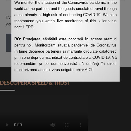
We monitor the situation of the Coronavirus pandemic in the
world as the partners and the goods circulated travel through
areas already at high risk of contracting COVID-19. We also
By using this form you agree with the storage and handling of
recommend you watch live monitoring of this killer virus
your data by this website.
*
right
HERE
!
RO:
Protejarea sănătății este prioritară în aceste vremuri
POST COMMENT
pentru noi. Monitorizăm situația pandemiei de Coronavirus
în lume deoarece partenerii și mărfurile circulate călătoresc
prin zone deja cu risc ridicat de contractare a COVID-19. Vă
recomandăm și pe dumneavoastră să urmăriți în direct
monitorizarea acestui virus ucigator chiar
AICI
!
DESCOPERĂ SPEED & TRUST