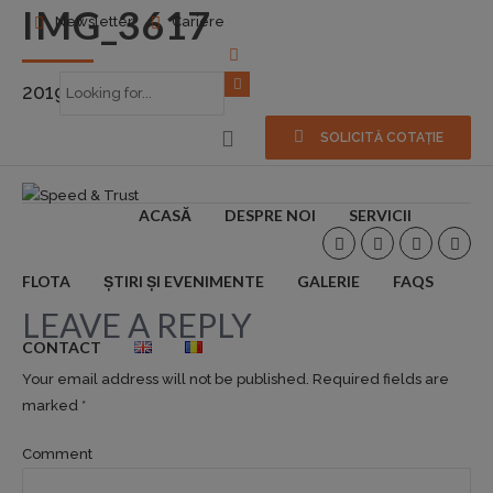
IMG_3617
Newsletter
Cariere
2019-06-15
0
SOLICITĂ COTAȚIE
ACASĂ
DESPRE NOI
SERVICII
FLOTA
ȘTIRI ȘI EVENIMENTE
GALERIE
FAQS
LEAVE A REPLY
CONTACT
Your email address will not be published. Required fields are
marked *
Comment