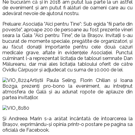
Ne bucurăm că și în 2018 am putut lua parte la un astfel
de eveniment și am putut fi alături de oameni care au cu
adevărat nevoie de ajutorul nostru.
Preluare: Asociația ”Aici pentru Tine”: Sub egida ”fii parte din
poveste”, aproape 200 de persoane au fost prezente vineri
seara la Gala ”Aici pentru Tine”, de la Brașov. Invitații s-au
bucurat de momente speciale, pregătite de organizatori, și
au făcut donații importante pentru cele două cazuri
medicale grave, aflate în evidențele Asociației. Punctul
culminant l-a reprezentat licitația de tablouri semnate Dan
Mălureanu, dar mai ales licitația tabloului oferit de către
Ovidiu Cărpușor și adjudecat cu suma de 10.000 de lei.
Artiștii Paula Seling, Florin Chilian și Ioana
Bozga, prezenți pro-bono la eveniment, au întreținut
atmosfera de Gală și au adunat ropote de aplauze din
partea invitaților.
Și Andreea Marin s-a arătat încântată de întoarcerea la
Brașov, exprimându-și opinia printr-o postare pe pagina sa
oficială de Facebook.