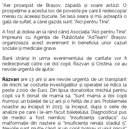
”Aer proaspăt de Brașov, zăpadă și soare astăzi. O
prospețime a acestui loc de poveste pe care îl redescopăr
mereu cu aceeași bucurie. Se lasă seara și mă așteaptă o
gală de suflet, a cărei gazdă sunt: ”Aici pentru Tine”.
A fost al doilea an la rând când Asociația ”Aici pentru Tine”,
împreună cu Agenția de Publicitate ”AdTeam” Brașov,
organizează acest eveniment în beneficiul unor cazuri
sociale și medicale grave.
Banii strânși în urma evenimentului de caritate vor fi
redirecționați către cei doi copii, Răzvan și Cristina, ce au
nevoie urgentă de ajutor.
Răzvan
are 13 ani și are nevoie urgentă de un transplant
de rinichi, iar costurile investigațiilor și operației se ridică la
peste 2.000 de Euro. Din lipsa donatorilor, rinichiul pentru
copil va fi donat de mama sa. ”Sunt mamă a doi copii
frumoși, un băiețel de 12 ani și o fetiță de 2 ani. Problemele
noastre au început în 2015, la început, după o serie de
analize pe care i le-am făcut băiețelului. Diagnosticul pus
de medici a fost nemilos: ”insuficiență cardiacă” cu
malformație din naștere și ”insuficiență renală stadiul 5”.
Nevoile sunt multe când ai un copil bolnav și unul micuț.”