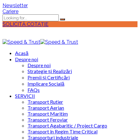
Newsletter
Cariere
SOLICITĂ COTAȚIE
Acasă
Despre noi
Despre noi
Strategie și Realizări
Premii și Certificări
Implicare Socială
FAQs
SERVICII
Transport Rutier
Transport Aerian
Transport Maritim
Transport Feroviar
Transport Agabaritic / Project Cargo
Transport în Regim Time Critical
Transporturi industriale