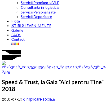
Servicii Premium și V.I.P
Consultanță în logistică
Servicii Personalizate
Servicii Depozitare
Flota
ȘTIRI ȘI EVENIMENTE
Galerie
FAQs
Contact
Speed & Trust, la Gala ”Aici pentru Tine”
2018
2018-03-19
0
Implicare socială