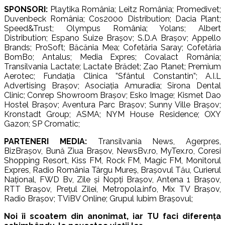
SPONSORI:
Playtika România; Leitz România; Promedivet;
Duvenbeck România; Cos2000 Distribution; Dacia Plant;
Speed&Trust; Olympus România; Yolans; Albert
Distribution; Espano Suize Brașov; S.D.A Brașov; Appello
Brands; ProSoft; Băcănia Mea; Cofetăria Saray; Cofetăria
BomBo; Antalus; Media Expres; Covalact România;
Transilvania Lactate; Lactate Brădet; Zao Planet; Premium
Aerotec; Fundația Clinica ”Sfântul Constantin”; A.I.L
Advertising Brașov; Asociația Amuradia; Sirona Dental
Clinic; Conrep Showroom Brașov; Esko Image; Kismet Dao
Hostel Brașov; Aventura Parc Brașov; Sunny Ville Brașov;
Kronstadt Group; ASMA; NYM House Residence; OXY
Gazon; SP Cromatic;
PARTENERI MEDIA:
Transilvania News, Agerpres,
BizBrașov, Bună Ziua Brașov, NewsBv.ro, MyTex.ro, Coresi
Shopping Resort, Kiss FM, Rock FM, Magic FM, Monitorul
Expres, Radio România Târgu Mureș, Brașovul Tău, Curierul
Național, FWD Bv, Zile și Nopți Brașov, Antena 1 Brașov,
RTT Brașov, Prețul Zilei, Metropola.info, Mix TV Brașov,
Radio Brașov; TViBV Online; Grupul Iubim Brașovul;
Noi îi scoatem din anonimat, iar TU faci diferența