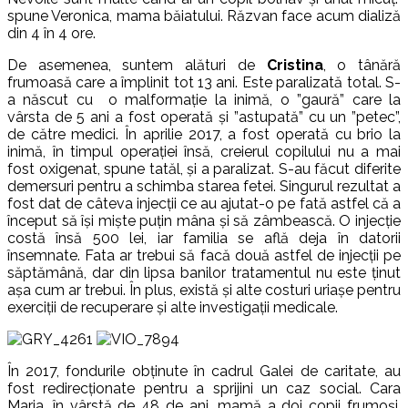
spune Veronica, mama băiatului. Răzvan face acum dializă
din 4 în 4 ore.
De asemenea, suntem alături de
Cristina
, o tânără
frumoasă care a împlinit tot 13 ani. Este paralizată total. S-
a născut cu o malformație la inimă, o ”gaură” care la
vârsta de 5 ani a fost operată și ”astupată” cu un ”petec”,
de către medici. În aprilie 2017, a fost operată cu brio la
inimă, în timpul operației însă, creierul copilului nu a mai
fost oxigenat, spune tatăl, și a paralizat. S-au făcut diferite
demersuri pentru a schimba starea fetei. Singurul rezultat a
fost dat de câteva injecții ce au ajutat-o pe fată astfel că a
început să își miște puțin mâna și să zâmbească. O injecție
costă însă 500 lei, iar familia se află deja în datorii
însemnate. Fata ar trebui să facă două astfel de injecții pe
săptămână, dar din lipsa banilor tratamentul nu este ținut
așa cum ar trebui. În plus, există și alte costuri uriașe pentru
exerciții de recuperare și alte investigații medicale.
În 2017, fondurile obținute în cadrul Galei de caritate, au
fost redirecționate pentru a sprijini un caz social. Cara
Maria, în vârstă de 48 de ani, mamă a doi copii frumoși,