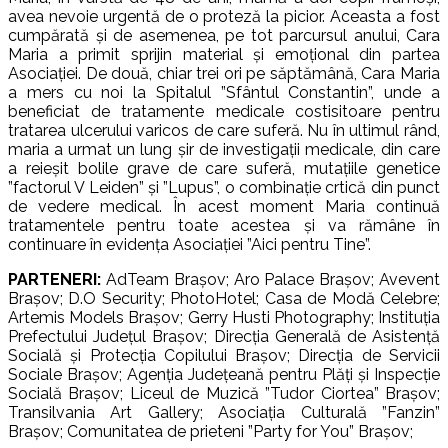
avea nevoie urgentă de o proteză la picior. Aceasta a fost
cumpărată și de asemenea, pe tot parcursul anului, Cara
Maria a primit sprijin material și emoțional din partea
Asociației. De două, chiar trei ori pe săptămână, Cara Maria
a mers cu noi la Spitalul ”Sfântul Constantin”, unde a
beneficiat de tratamente medicale costisitoare pentru
tratarea ulcerului varicos de care suferă. Nu în ultimul rând,
maria a urmat un lung șir de investigații medicale, din care
a reieșit bolile grave de care suferă, mutațiile genetice
”factorul V Leiden” și ”Lupus”, o combinație crtică din punct
de vedere medical. În acest moment Maria continuă
tratamentele pentru toate acestea și va rămâne în
continuare în evidența Asociației ”Aici pentru Tine”.
PARTENERI:
AdTeam Brașov; Aro Palace Brașov; Avevent
Brașov; D.O Security; PhotoHotel; Casa de Modă Celebre;
Artemis Models Brașov; Gerry Husti Photography; Instituția
Prefectului Județul Brașov; Direcția Generală de Asistență
Socială și Protecția Copilului Brașov; Direcția de Servicii
Sociale Brașov; Agenția Județeană pentru Plăți și Inspecție
Socială Brașov; Liceul de Muzică ”Tudor Ciortea” Brașov;
Transilvania Art Gallery; Asociația Culturală ”Fanzin”
Brașov; Comunitatea de prieteni ”Party for You” Brașov;